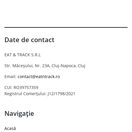
Date de contact
EAT & TRACK S.R.L
Str. Măceșului, Nr. 23A, Cluj-Napoca, Cluj
Email:
contact@eatntrack.ro
CUI: RO39757359
Registrul Comerțului: J12/1798/2021
Navigație
Acasă