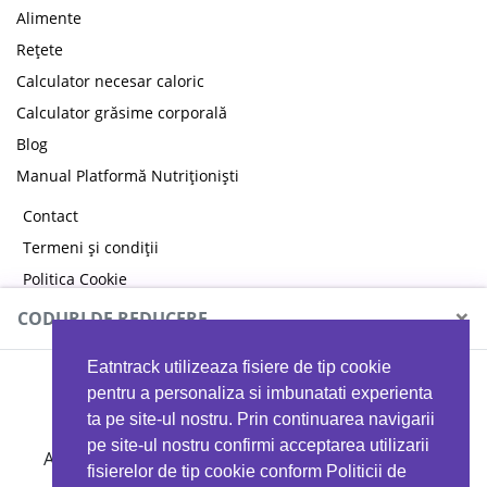
Alimente
Rețete
Calculator necesar caloric
Calculator grăsime corporală
Blog
Manual Platformă Nutriționiști
Contact
Termeni și condiții
Politica Cookie
Politica de confidențialitate
×
CODURI DE REDUCERE
Eatntrack utilizeaza fisiere de tip cookie
MYPROTEIN
pentru a personaliza si imbunatati experienta
ta pe site-ul nostru. Prin continuarea navigarii
pe site-ul nostru confirmi acceptarea utilizarii
Ai
40%
reducere la orice comandă folosind codul
fisierelor de tip cookie conform Politicii de
EATTRACK