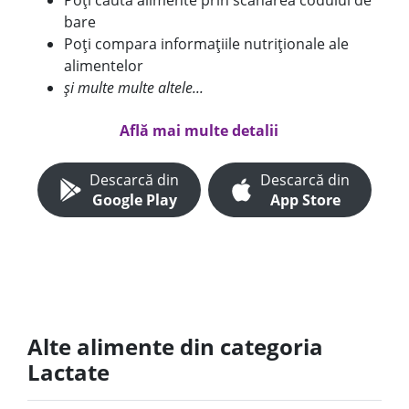
Poți căuta alimente prin scanarea codului de
bare
Poți compara informațiile nutriționale ale
alimentelor
și multe multe altele...
Află mai multe detalii
Descarcă din
Descarcă din
Google Play
App Store
Alte alimente din categoria
Lactate