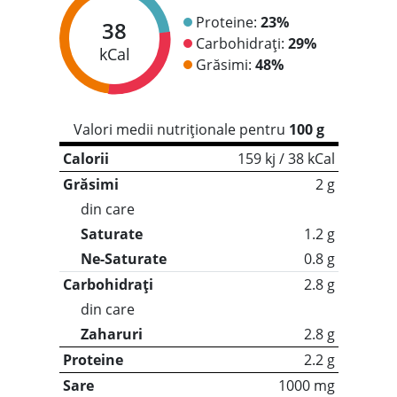
Proteine:
23%
38
Carbohidrați:
29%
kCal
Grăsimi:
48%
Valori medii nutriționale pentru
100 g
Calorii
159 kj / 38 kCal
Grăsimi
2 g
din care
Saturate
1.2 g
Ne-Saturate
0.8 g
Carbohidrați
2.8 g
din care
Zaharuri
2.8 g
Proteine
2.2 g
Sare
1000 mg