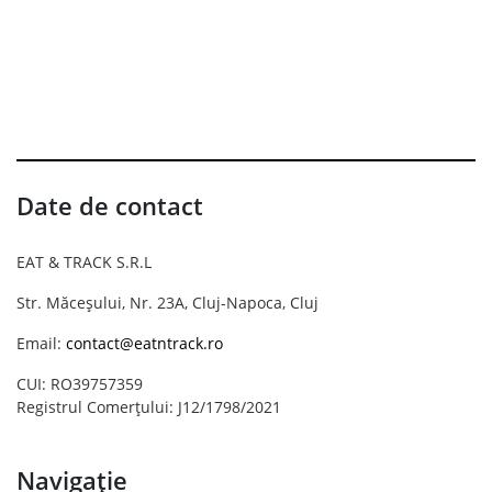
Date de contact
EAT & TRACK S.R.L
Str. Măceșului, Nr. 23A, Cluj-Napoca, Cluj
Email:
contact@eatntrack.ro
CUI: RO39757359
Registrul Comerțului: J12/1798/2021
Navigație