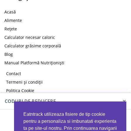
Acasă
Alimente
Rețete
Calculator necesar caloric
Calculator grăsime corporală
Blog
Manual Platformă Nutriționiști
Contact
Termeni și condiții
Politica Cookie
Politica de confidențialitate
×
CODURI DE REDUCERE
Eatntrack utilizeaza fisiere de tip cookie
MYPROTEIN
pentru a personaliza si imbunatati experienta
ta pe site-ul nostru. Prin continuarea navigarii