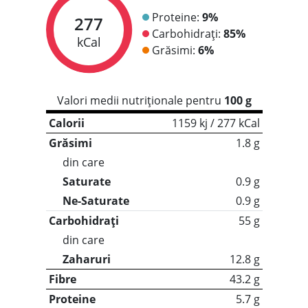
Proteine:
9%
277
Carbohidrați:
85%
kCal
Grăsimi:
6%
Valori medii nutriționale pentru
100 g
Calorii
1159 kj / 277 kCal
Grăsimi
1.8 g
din care
Saturate
0.9 g
Ne-Saturate
0.9 g
Carbohidrați
55 g
din care
Zaharuri
12.8 g
Fibre
43.2 g
Proteine
5.7 g