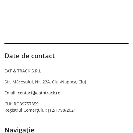
Date de contact
EAT & TRACK S.R.L
Str. Măceșului, Nr. 23A, Cluj-Napoca, Cluj
Email:
contact@eatntrack.ro
CUI: RO39757359
Registrul Comerțului: J12/1798/2021
Navigație