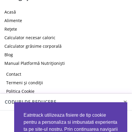
Acasă
Alimente
Rețete
Calculator necesar caloric
Calculator grăsime corporală
Blog
Manual Platformă Nutriționiști
Contact
Termeni și condiții
Politica Cookie
Politica de confidențialitate
×
CODURI DE REDUCERE
Eatntrack utilizeaza fisiere de tip cookie
MYPROTEIN
pentru a personaliza si imbunatati experienta
ta pe site-ul nostru. Prin continuarea navigarii