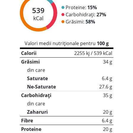
Proteine:
15%
539
Carbohidrați:
27%
kCal
Grăsimi:
58%
Valori medii nutriționale pentru
100 g
Calorii
2255 kj / 539 kCal
Grăsimi
34 g
din care
Saturate
6.4 g
Ne-Saturate
27.6 g
Carbohidrați
35 g
din care
Zaharuri
20 g
Fibre
6.4 g
Proteine
20 g