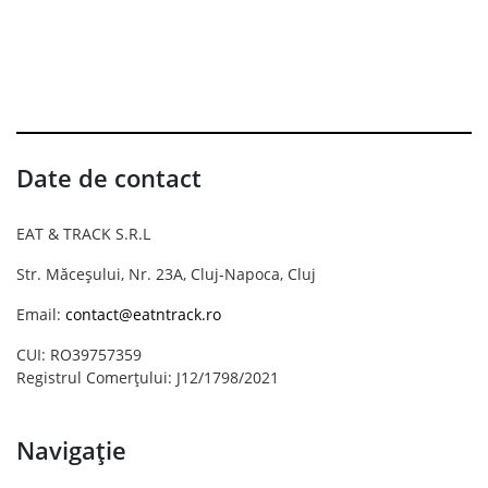
Date de contact
EAT & TRACK S.R.L
Str. Măceșului, Nr. 23A, Cluj-Napoca, Cluj
Email:
contact@eatntrack.ro
CUI: RO39757359
Registrul Comerțului: J12/1798/2021
Navigație