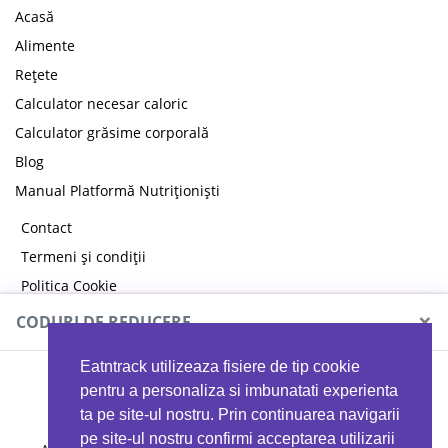
Acasă
Alimente
Rețete
Calculator necesar caloric
Calculator grăsime corporală
Blog
Manual Platformă Nutriționiști
Contact
Termeni și condiții
Politica Cookie
Politica de confidențialitate
×
CODURI DE REDUCERE
Eatntrack utilizeaza fisiere de tip cookie
MYPROTEIN
pentru a personaliza si imbunatati experienta
ta pe site-ul nostru. Prin continuarea navigarii
pe site-ul nostru confirmi acceptarea utilizarii