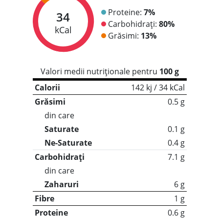
Proteine:
7%
34
Carbohidrați:
80%
kCal
Grăsimi:
13%
Valori medii nutriționale pentru
100 g
Calorii
142 kj / 34 kCal
Grăsimi
0.5 g
din care
Saturate
0.1 g
Ne-Saturate
0.4 g
Carbohidrați
7.1 g
din care
Zaharuri
6 g
Fibre
1 g
Proteine
0.6 g