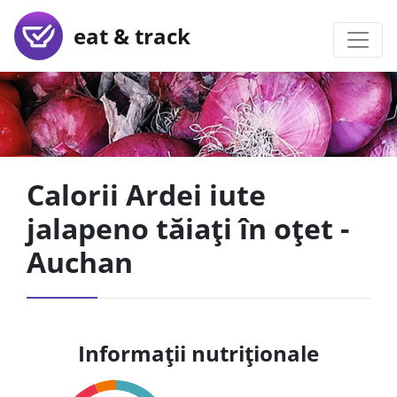
eat & track
Calorii Ardei iute
jalapeno tăiați în oțet -
Auchan
Informații nutriționale