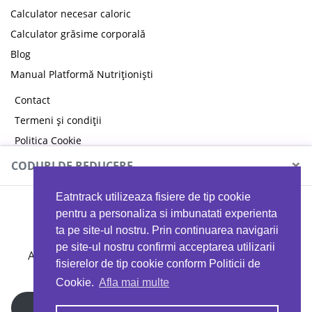
Calculator necesar caloric
Calculator grăsime corporală
Blog
Manual Platformă Nutriționiști
Contact
Termeni și condiții
Politica Cookie
Politica de confidențialitate
×
CODURI DE REDUCERE
Eatntrack utilizeaza fisiere de tip cookie
MYPROTEIN
pentru a personaliza si imbunatati experienta
ta pe site-ul nostru. Prin continuarea navigarii
pe site-ul nostru confirmi acceptarea utilizarii
Ai
40%
reducere la orice comandă folosind codul
fisierelor de tip cookie conform Politicii de
EATTRACK
Cookie.
Afla mai multe
Profită acum