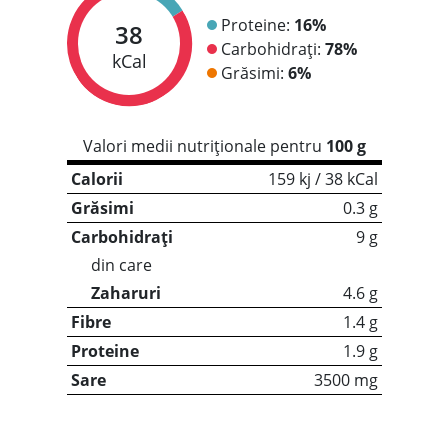
Proteine:
16%
38
Carbohidrați:
78%
kCal
Grăsimi:
6%
Valori medii nutriționale pentru
100 g
Calorii
159 kj / 38 kCal
Grăsimi
0.3 g
Carbohidrați
9 g
din care
Zaharuri
4.6 g
Fibre
1.4 g
Proteine
1.9 g
Sare
3500 mg