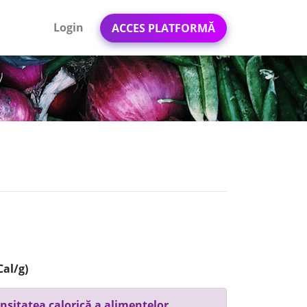
Login
ACCES PLATFORMĂ
Cal/g)
nsitatea calorică a alimentelor