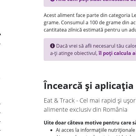
Acest aliment face parte din categoria Le
grame. Consumul a 100 de grame din ace
cantitatea zilnică estimată pentru un adu
Dacă vrei să afli necesarul tău calori
a-ți atinge obiectivul,
îl poți calcula a
Încearcă și aplicați
Eat & Track - Cel mai rapid și ușor
alimente exclusiv din România
Uite doar câteva motive pentru care să
Ai acces la informațiile nutriționa