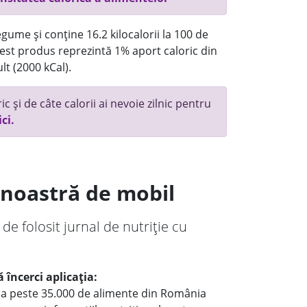
gume și conține 16.2 kilocalorii la 100 de
st produs reprezintă 1% aport caloric din
lt (2000 kCal).
c și de câte calorii ai nevoie zilnic pentru
ici.
a noastră de mobil
 de folosit jurnal de nutriție cu
 încerci aplicația:
le a peste 35.000 de alimente din România