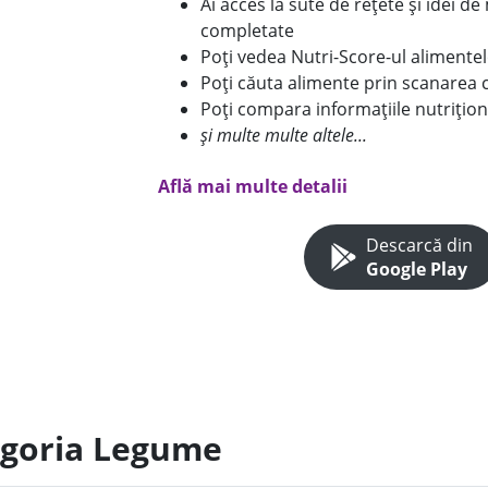
Ai acces la sute de rețete și idei d
completate
Poți vedea Nutri-Score-ul alimente
Poți căuta alimente prin scanarea 
Poți compara informațiile nutrițion
și multe multe altele...
Află mai multe detalii
Descarcă din
Google Play
egoria Legume