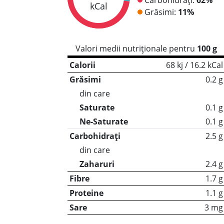
kCal
Grăsimi:
11%
Valori medii nutriționale pentru
100 g
Calorii
68 kj / 16.2 kCal
Grăsimi
0.2 g
din care
Saturate
0.1 g
Ne-Saturate
0.1 g
Carbohidrați
2.5 g
din care
Zaharuri
2.4 g
Fibre
1.7 g
Proteine
1.1 g
Sare
3 mg