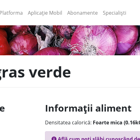
(current)
(current)
Platforma
Aplicație Mobil
Abonamente
Specialiști
gras verde
le
Informații aliment
Densitatea calorică:
Foarte mica (0.16k
Află cum poți slăbi cunoscând de