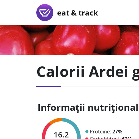
eat & track
Calorii Ardei 
Informații nutriționa
Proteine:
27%
16.2
Carbohidrați:
62%