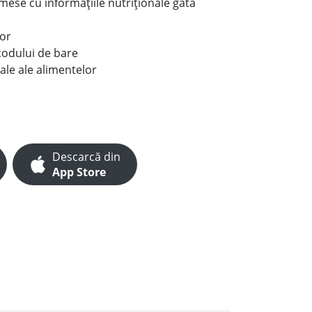
e mese cu informațiile nutriționale gata
lor
codului de bare
ale ale alimentelor
Descarcă din
App Store