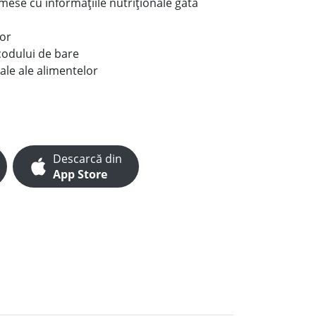
e mese cu informațiile nutriționale gata
lor
codului de bare
ale ale alimentelor
Descarcă din
App Store