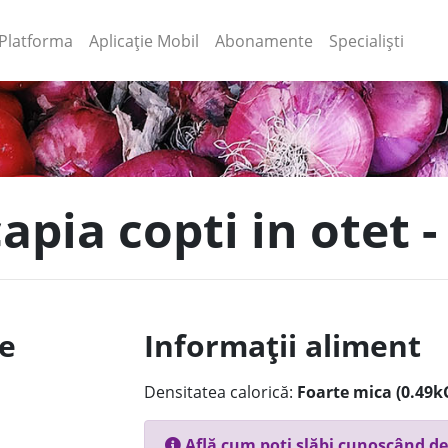
(current)
(current)
Platforma
Aplicație Mobil
Abonamente
Specialiști
capia copti in otet -
le
Informații aliment
Densitatea calorică:
Foarte mica (0.49k
Află cum poți slăbi cunoscând de