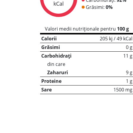
kCal
Grăsimi:
0%
Valori medii nutriționale pentru
100 g
Calorii
205 kj / 49 kCal
Grăsimi
0 g
Carbohidrați
11 g
din care
Zaharuri
9 g
Proteine
1 g
Sare
1500 mg