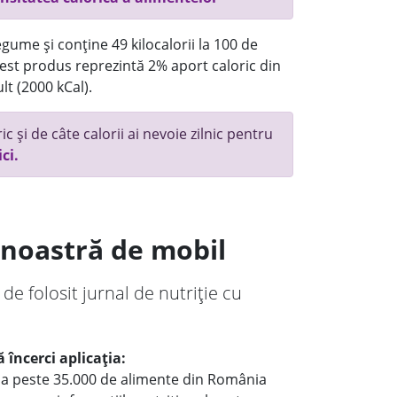
gume și conține 49 kilocalorii la 100 de
st produs reprezintă 2% aport caloric din
lt (2000 kCal).
c și de câte calorii ai nevoie zilnic pentru
ici.
a noastră de mobil
 de folosit jurnal de nutriție cu
 încerci aplicația:
le a peste 35.000 de alimente din România