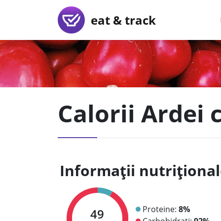
eat & track
Calorii Ardei 
Informații nutriționa
Proteine:
8%
49
Carbohidrați:
92%