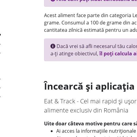
Acest aliment face parte din categoria Le
grame. Consumul a 100 de grame din ace
cantitatea zilnică estimată pentru un adu
Dacă vrei să afli necesarul tău calori
a-ți atinge obiectivul,
îl poți calcula a
Încearcă și aplicați
Eat & Track - Cel mai rapid și ușor
alimente exclusiv din România
Uite doar câteva motive pentru care să
Ai acces la informațiile nutriționa