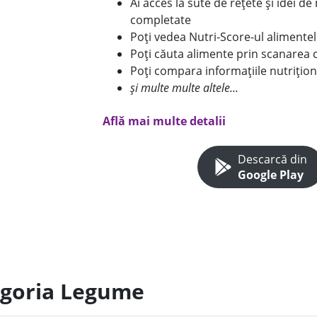
Ai acces la sute de rețete și idei d
completate
Poți vedea Nutri-Score-ul alimente
Poți căuta alimente prin scanarea 
Poți compara informațiile nutrițion
și multe multe altele...
Află mai multe detalii
Descarcă din
Google Play
egoria Legume