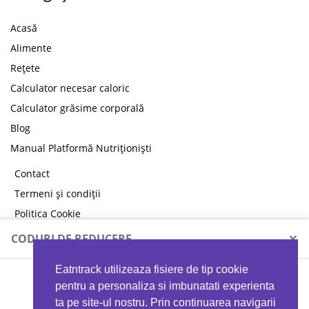
Acasă
Alimente
Rețete
Calculator necesar caloric
Calculator grăsime corporală
Blog
Manual Platformă Nutriționiști
Contact
Termeni și condiții
Politica Cookie
Politica de confidențialitate
×
CODURI DE REDUCERE
Eatntrack utilizeaza fisiere de tip cookie
MYPROTEIN
pentru a personaliza si imbunatati experienta
ta pe site-ul nostru. Prin continuarea navigarii