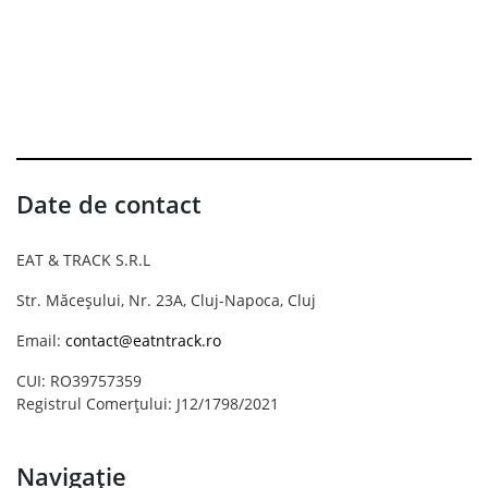
Date de contact
EAT & TRACK S.R.L
Str. Măceșului, Nr. 23A, Cluj-Napoca, Cluj
Email:
contact@eatntrack.ro
CUI: RO39757359
Registrul Comerțului: J12/1798/2021
Navigație