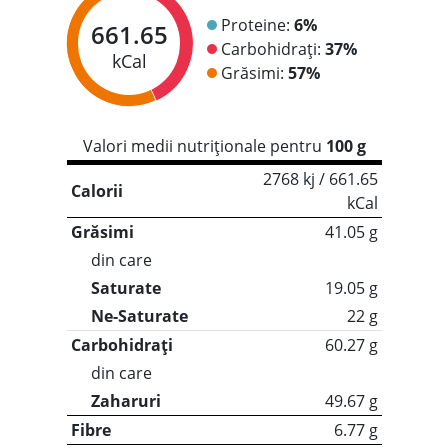
Proteine:
6%
661.65
Carbohidrați:
37%
kCal
Grăsimi:
57%
Valori medii nutriționale pentru
100 g
2768 kj / 661.65
Calorii
kCal
Grăsimi
41.05 g
din care
Saturate
19.05 g
Ne-Saturate
22 g
Carbohidrați
60.27 g
din care
Zaharuri
49.67 g
Fibre
6.77 g