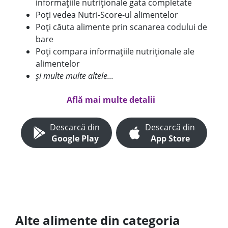
informațiile nutriționale gata completate
Poți vedea Nutri-Score-ul alimentelor
Poți căuta alimente prin scanarea codului de
bare
Poți compara informațiile nutriționale ale
alimentelor
și multe multe altele...
Află mai multe detalii
Descarcă din
Descarcă din
Google Play
App Store
Alte alimente din categoria