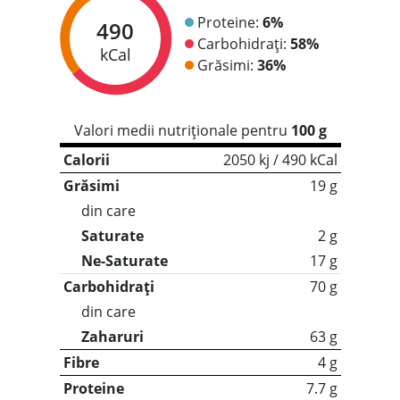
Proteine:
6%
490
Carbohidrați:
58%
kCal
Grăsimi:
36%
Valori medii nutriționale pentru
100 g
Calorii
2050 kj / 490 kCal
Grăsimi
19 g
din care
Saturate
2 g
Ne-Saturate
17 g
Carbohidrați
70 g
din care
Zaharuri
63 g
Fibre
4 g
Proteine
7.7 g