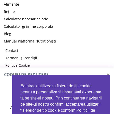
Alimente
Rețete
Calculator necesar caloric
Calculator grăsime corporală
Blog
Manual Platformă Nutriționiști
Contact
Termeni și condiții
Politica Cookie
Politica de confidențialitate
×
CODURI DE REDUCERE
Eatntrack utilizeaza fisiere de tip cookie
MYPROTEIN
pentru a personaliza si imbunatati experienta
ta pe site-ul nostru. Prin continuarea navigarii
pe site-ul nostru confirmi acceptarea utilizarii
Ai
40%
reducere la orice comandă folosind codul
fisierelor de tip cookie conform Politicii de
EATTRACK