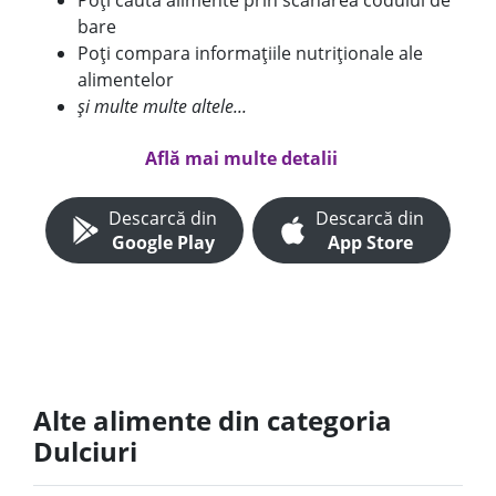
Poți căuta alimente prin scanarea codului de
bare
Poți compara informațiile nutriționale ale
alimentelor
și multe multe altele...
Află mai multe detalii
Descarcă din
Descarcă din
Google Play
App Store
Alte alimente din categoria
Dulciuri