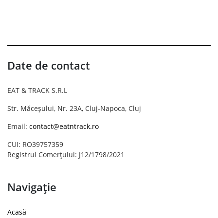
Date de contact
EAT & TRACK S.R.L
Str. Măceșului, Nr. 23A, Cluj-Napoca, Cluj
Email:
contact@eatntrack.ro
CUI: RO39757359
Registrul Comerțului: J12/1798/2021
Navigație
Acasă