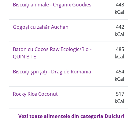
Biscuiți animale - Organix Goodies
443
kCal
Gogoși cu zahăr Auchan
442
kCal
Baton cu Cocos Raw Ecologic/Bio -
485
QUIN BITE
kCal
Biscuiți șprițați - Drag de Romania
454
kCal
Rocky Rice Coconut
517
kCal
Vezi toate alimentele din categoria Dulciuri