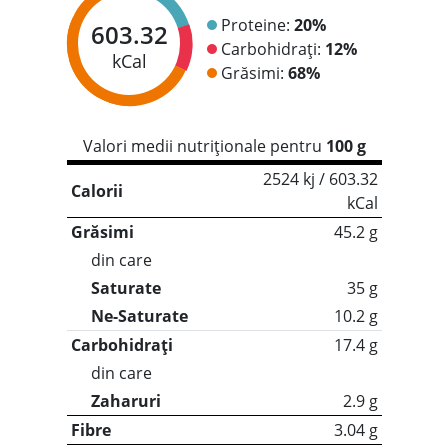
Proteine:
20%
603.32
Carbohidrați:
12%
kCal
Grăsimi:
68%
Valori medii nutriționale pentru
100 g
2524 kj / 603.32
Calorii
kCal
Grăsimi
45.2 g
din care
Saturate
35 g
Ne-Saturate
10.2 g
Carbohidrați
17.4 g
din care
Zaharuri
2.9 g
Fibre
3.04 g