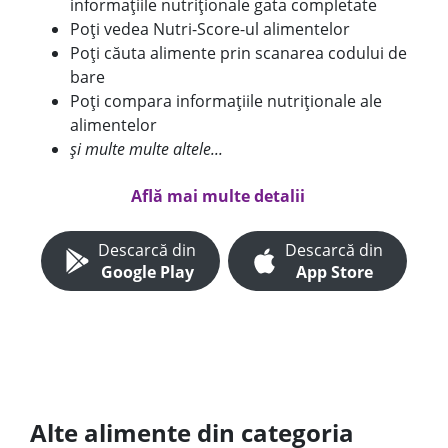
informațiile nutriționale gata completate
Poți vedea Nutri-Score-ul alimentelor
Poți căuta alimente prin scanarea codului de
bare
Poți compara informațiile nutriționale ale
alimentelor
și multe multe altele...
Află mai multe detalii
Descarcă din
Descarcă din
Google Play
App Store
Alte alimente din categoria