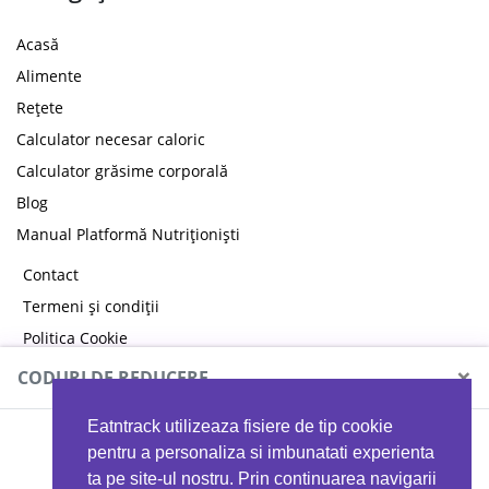
Acasă
Alimente
Rețete
Calculator necesar caloric
Calculator grăsime corporală
Blog
Manual Platformă Nutriționiști
Contact
Termeni și condiții
Politica Cookie
Politica de confidențialitate
×
CODURI DE REDUCERE
Eatntrack utilizeaza fisiere de tip cookie
MYPROTEIN
pentru a personaliza si imbunatati experienta
ta pe site-ul nostru. Prin continuarea navigarii