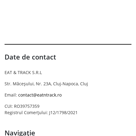
Date de contact
EAT & TRACK S.R.L
Str. Măceșului, Nr. 23A, Cluj-Napoca, Cluj
Email:
contact@eatntrack.ro
CUI: RO39757359
Registrul Comerțului: J12/1798/2021
Navigație