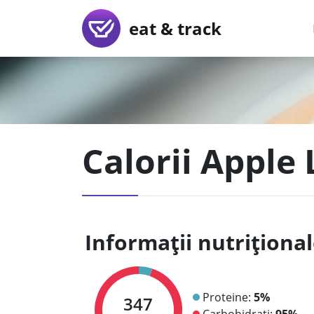
eat & track
Calorii Apple
Informații nutriționa
Proteine:
5%
347
Carbohidrați:
95%