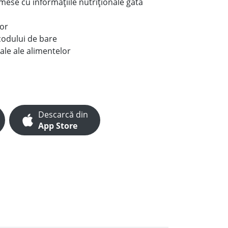
e mese cu informațiile nutriționale gata
lor
codului de bare
ale ale alimentelor
Descarcă din
App Store