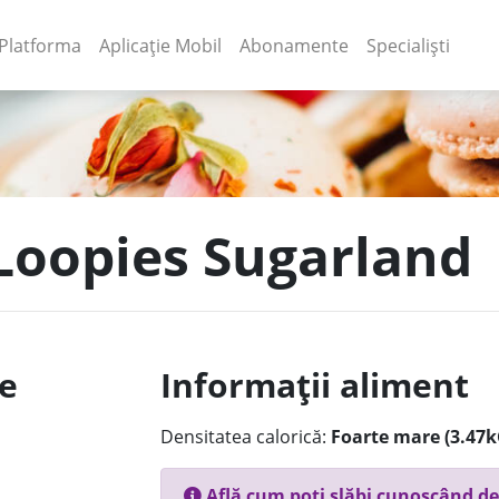
(current)
(current)
Platforma
Aplicație Mobil
Abonamente
Specialiști
 Loopies Sugarland
le
Informații aliment
Densitatea calorică:
Foarte mare (3.47k
Află cum poți slăbi cunoscând de