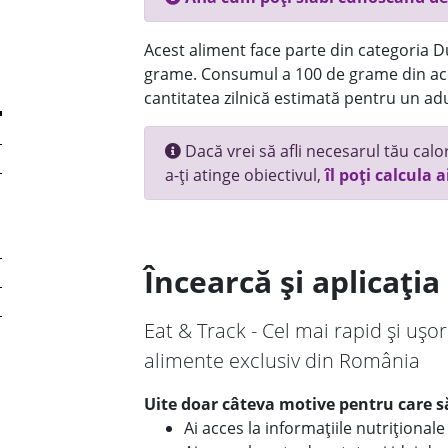
Acest aliment face parte din categoria Dul
grame. Consumul a 100 de grame din ace
cantitatea zilnică estimată pentru un adu
Dacă vrei să afli necesarul tău calori
a-ți atinge obiectivul,
îl poți calcula a
Încearcă și aplicați
Eat & Track - Cel mai rapid și ușor
alimente exclusiv din România
Uite doar câteva motive pentru care să
Ai acces la informațiile nutriționa