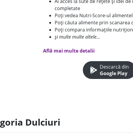
Ai acces la sute de rețete și idei d
completate
Poți vedea Nutri-Score-ul alimente
Poți căuta alimente prin scanarea 
Poți compara informațiile nutrițion
și multe multe altele...
Află mai multe detalii
Descarcă din
Google Play
goria Dulciuri