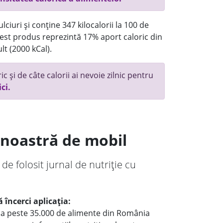
ciuri și conține 347 kilocalorii la 100 de
st produs reprezintă 17% aport caloric din
lt (2000 kCal).
c și de câte calorii ai nevoie zilnic pentru
ici.
a noastră de mobil
 de folosit jurnal de nutriție cu
 încerci aplicația:
le a peste 35.000 de alimente din România