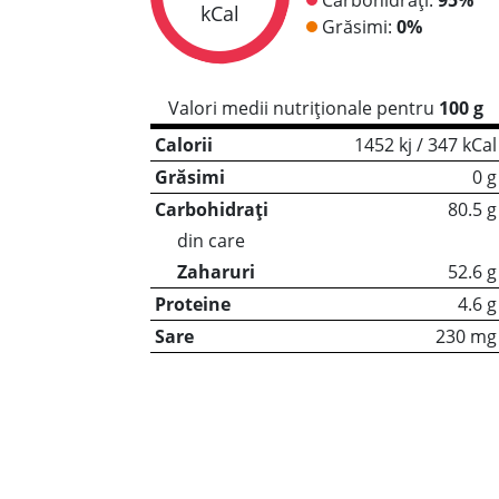
kCal
Grăsimi:
0%
Valori medii nutriționale pentru
100 g
Calorii
1452 kj / 347 kCal
Grăsimi
0 g
Carbohidrați
80.5 g
din care
Zaharuri
52.6 g
Proteine
4.6 g
Sare
230 mg