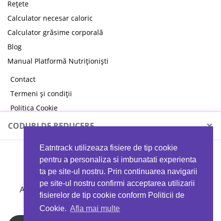
Rețete
Calculator necesar caloric
Calculator grăsime corporală
Blog
Manual Platformă Nutriționiști
Contact
Termeni și condiții
Politica Cookie
Politica de confidențialitate
×
CODURI DE REDUCERE
Eatntrack utilizeaza fisiere de tip cookie
MYPROTEIN
pentru a personaliza si imbunatati experienta
ta pe site-ul nostru. Prin continuarea navigarii
pe site-ul nostru confirmi acceptarea utilizarii
Ai
40%
reducere la orice comandă folosind codul
fisierelor de tip cookie conform Politicii de
EATTRACK
Cookie.
Afla mai multe