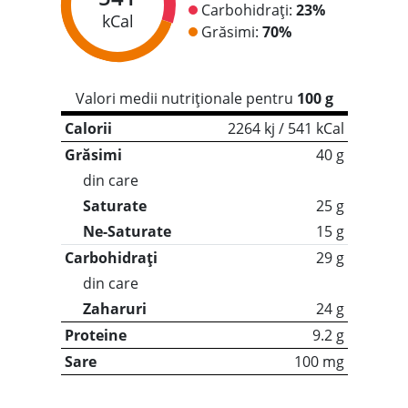
Carbohidrați:
23%
kCal
Grăsimi:
70%
Valori medii nutriționale pentru
100 g
Calorii
2264 kj / 541 kCal
Grăsimi
40 g
din care
Saturate
25 g
Ne-Saturate
15 g
Carbohidrați
29 g
din care
Zaharuri
24 g
Proteine
9.2 g
Sare
100 mg