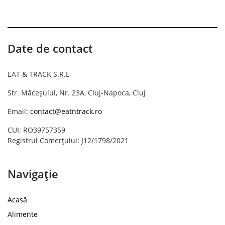
Date de contact
EAT & TRACK S.R.L
Str. Măceșului, Nr. 23A, Cluj-Napoca, Cluj
Email:
contact@eatntrack.ro
CUI: RO39757359
Registrul Comerțului: J12/1798/2021
Navigație
Acasă
Alimente