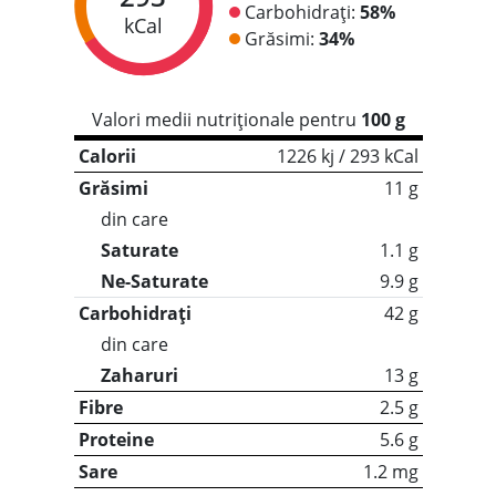
Carbohidrați:
58%
kCal
Grăsimi:
34%
Valori medii nutriționale pentru
100 g
Calorii
1226 kj / 293 kCal
Grăsimi
11 g
din care
Saturate
1.1 g
Ne-Saturate
9.9 g
Carbohidrați
42 g
din care
Zaharuri
13 g
Fibre
2.5 g
Proteine
5.6 g
Sare
1.2 mg