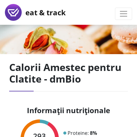
eat & track
Calorii Amestec pentru
Clatite - dmBio
Informații nutriționale
Proteine:
8%
293