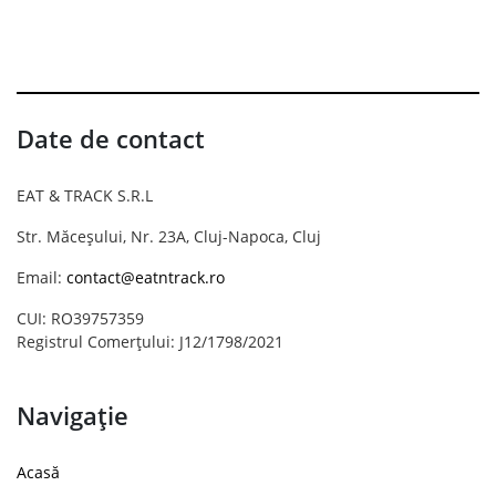
Date de contact
EAT & TRACK S.R.L
Str. Măceșului, Nr. 23A, Cluj-Napoca, Cluj
Email:
contact@eatntrack.ro
CUI: RO39757359
Registrul Comerțului: J12/1798/2021
Navigație
Acasă