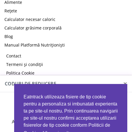
Alimente
Rețete
Calculator necesar caloric
Calculator grăsime corporală
Blog
Manual Platformă Nutriționiști
Contact
Termeni și condiții
Politica Cookie
Politica de confidențialitate
×
CODURI DE REDUCERE
Eatntrack utilizeaza fisiere de tip cookie
MYPROTEIN
pentru a personaliza si imbunatati experienta
ta pe site-ul nostru. Prin continuarea navigarii
pe site-ul nostru confirmi acceptarea utilizarii
Ai
40%
reducere la orice comandă folosind codul
fisierelor de tip cookie conform Politicii de
EATTRACK