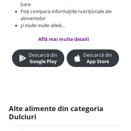
bare
Poți compara informațiile nutriționale ale
alimentelor
și multe multe altele...
Află mai multe detalii
Descarcă din
Descarcă din
Google Play
App Store
Alte alimente din categoria
Dulciuri