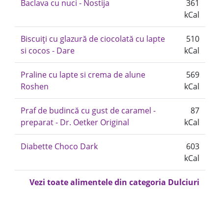
Baclava cu nuci - Nostija
361
kCal
Biscuiți cu glazură de ciocolată cu lapte
510
si cocos - Dare
kCal
Praline cu lapte si crema de alune
569
Roshen
kCal
Praf de budincă cu gust de caramel -
87
preparat - Dr. Oetker Original
kCal
Diabette Choco Dark
603
kCal
Vezi toate alimentele din categoria Dulciuri