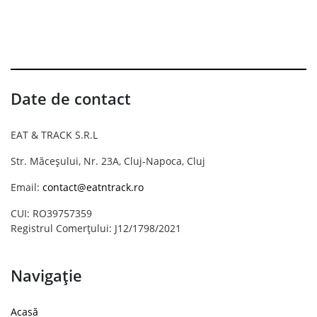
Date de contact
EAT & TRACK S.R.L
Str. Măceșului, Nr. 23A, Cluj-Napoca, Cluj
Email:
contact@eatntrack.ro
CUI: RO39757359
Registrul Comerțului: J12/1798/2021
Navigație
Acasă