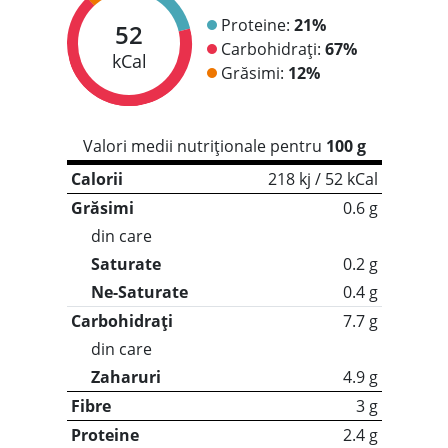
Proteine:
21%
52
Carbohidrați:
67%
kCal
Grăsimi:
12%
Valori medii nutriționale pentru
100 g
Calorii
218 kj / 52 kCal
Grăsimi
0.6 g
din care
Saturate
0.2 g
Ne-Saturate
0.4 g
Carbohidrați
7.7 g
din care
Zaharuri
4.9 g
Fibre
3 g
Proteine
2.4 g