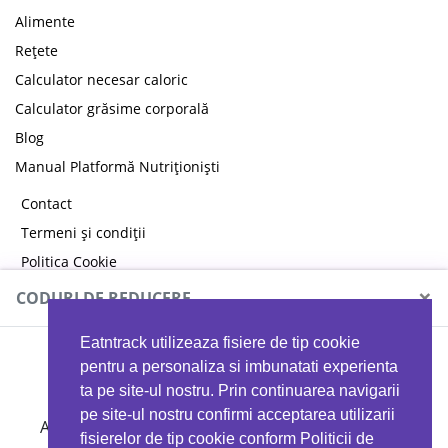
Alimente
Rețete
Calculator necesar caloric
Calculator grăsime corporală
Blog
Manual Platformă Nutriționiști
Contact
Termeni și condiții
Politica Cookie
Politica de confidențialitate
×
CODURI DE REDUCERE
Eatntrack utilizeaza fisiere de tip cookie
MYPROTEIN
pentru a personaliza si imbunatati experienta
ta pe site-ul nostru. Prin continuarea navigarii
pe site-ul nostru confirmi acceptarea utilizarii
Ai
40%
reducere la orice comandă folosind codul
fisierelor de tip cookie conform Politicii de