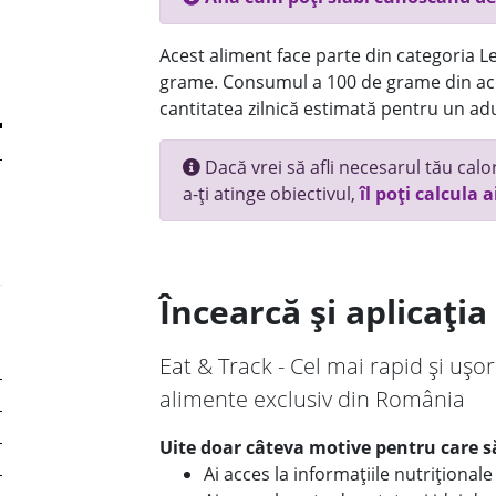
Acest aliment face parte din categoria Le
grame. Consumul a 100 de grame din ace
cantitatea zilnică estimată pentru un adu
Dacă vrei să afli necesarul tău calori
a-ți atinge obiectivul,
îl poți calcula a
Încearcă și aplicați
Eat & Track - Cel mai rapid și ușor
alimente exclusiv din România
Uite doar câteva motive pentru care să
Ai acces la informațiile nutriționa