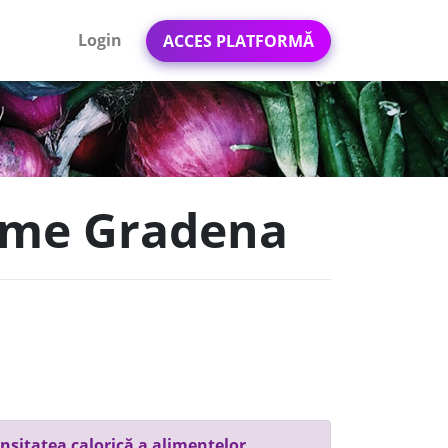
Login
ACCES PLATFORMĂ
gume Gradena
nsitatea calorică a alimentelor