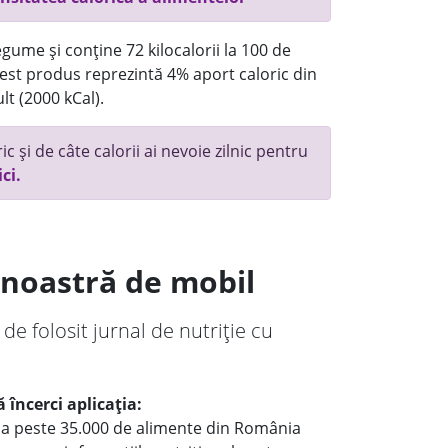
gume și conține 72 kilocalorii la 100 de
st produs reprezintă 4% aport caloric din
lt (2000 kCal).
c și de câte calorii ai nevoie zilnic pentru
ici.
a noastră de mobil
 de folosit jurnal de nutriție cu
 încerci aplicația:
le a peste 35.000 de alimente din România