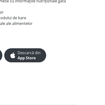
e mese cu informațiile nutriționale gata
lor
codului de bare
ale ale alimentelor
Descarcă din
App Store