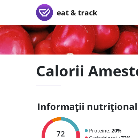
eat & track
Calorii Ames
Informații nutriționa
Proteine:
20%
72
Carbohidrați:
72%