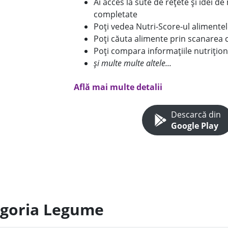
Ai acces la sute de rețete și idei d
completate
Poți vedea Nutri-Score-ul alimente
Poți căuta alimente prin scanarea 
Poți compara informațiile nutrițion
și multe multe altele...
Află mai multe detalii
Descarcă din
Google Play
egoria Legume