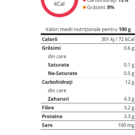
kCal
Grăsimi:
8%
Valori medii nutriționale pentru
100 g
Calorii
301 kj / 72 kCal
Grăsimi
0.6 g
din care
Saturate
0.1 g
Ne-Saturate
0.5 g
Carbohidrați
12 g
din care
Zaharuri
4.3 g
Fibre
3.2 g
Proteine
3.3 g
Sare
100 mg