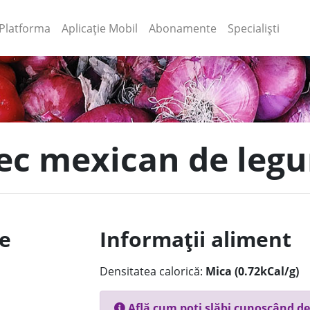
(current)
(current)
Platforma
Aplicație Mobil
Abonamente
Specialiști
tec mexican de le
le
Informații aliment
Densitatea calorică:
Mica (0.72kCal/g)
Află cum poți slăbi cunoscând de