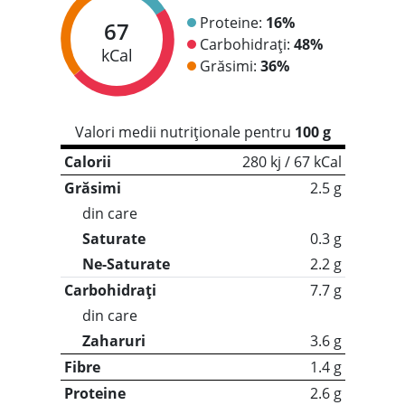
Proteine:
16%
67
Carbohidrați:
48%
kCal
Grăsimi:
36%
Valori medii nutriționale pentru
100 g
Calorii
280 kj / 67 kCal
Grăsimi
2.5 g
din care
Saturate
0.3 g
Ne-Saturate
2.2 g
Carbohidrați
7.7 g
din care
Zaharuri
3.6 g
Fibre
1.4 g
Proteine
2.6 g