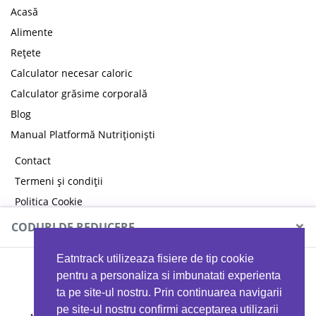
Acasă
Alimente
Rețete
Calculator necesar caloric
Calculator grăsime corporală
Blog
Manual Platformă Nutriționiști
Contact
Termeni și condiții
Politica Cookie
Politica de confidențialitate
×
CODURI DE REDUCERE
Eatntrack utilizeaza fisiere de tip cookie
MYPROTEIN
pentru a personaliza si imbunatati experienta
ta pe site-ul nostru. Prin continuarea navigarii
pe site-ul nostru confirmi acceptarea utilizarii