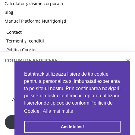
Calculator grăsime corporală
Blog
Manual Platformă Nutriționiști
Contact
Termeni și condiții
Politica Cookie
Politica de confidențialitate
×
CODURI DE REDUCERE
Eatntrack utilizeaza fisiere de tip cookie
MYPROTEIN
pentru a personaliza si imbunatati experienta
ta pe site-ul nostru. Prin continuarea navigarii
pe site-ul nostru confirmi acceptarea utilizarii
Ai
40%
reducere la orice comandă folosind codul
fisierelor de tip cookie conform Politicii de
EATTRACK
Cookie.
Afla mai multe
Profită acum
Am Inteles!
Copyright © 2026 EAT & TRACK S.R.L