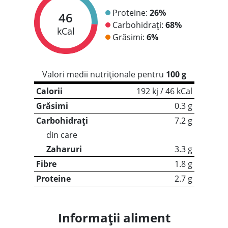
Proteine:
26%
46
Carbohidrați:
68%
kCal
Grăsimi:
6%
Valori medii nutriționale pentru
100 g
Calorii
192 kj / 46 kCal
Grăsimi
0.3 g
Carbohidrați
7.2 g
din care
Zaharuri
3.3 g
Fibre
1.8 g
Proteine
2.7 g
Informații aliment