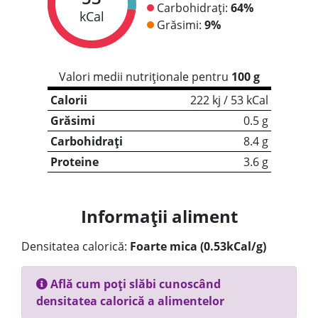
Carbohidrați:
64%
kCal
Grăsimi:
9%
Valori medii nutriționale pentru
100 g
Calorii
222 kj / 53 kCal
Grăsimi
0.5 g
Carbohidrați
8.4 g
Proteine
3.6 g
Informații aliment
Densitatea calorică:
Foarte mica (0.53kCal/g)
Află cum poți slăbi cunoscând
densitatea calorică a alimentelor