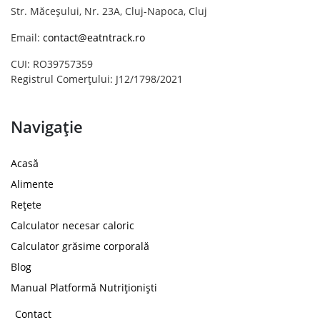
Str. Măceșului, Nr. 23A, Cluj-Napoca, Cluj
Email:
contact@eatntrack.ro
CUI: RO39757359
Registrul Comerțului: J12/1798/2021
Navigație
Acasă
Alimente
Rețete
Calculator necesar caloric
Calculator grăsime corporală
Blog
Manual Platformă Nutriționiști
Contact