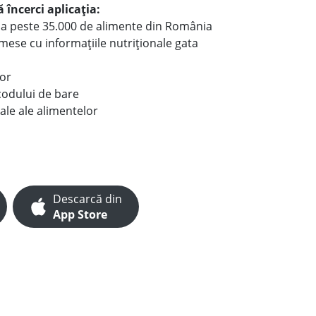
 încerci aplicația:
le a peste 35.000 de alimente din România
e mese cu informațiile nutriționale gata
lor
codului de bare
ale ale alimentelor
Descarcă din
App Store