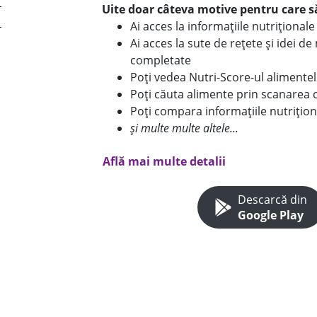
Uite doar câteva motive pentru care să
Ai acces la informațiile nutriționa
Ai acces la sute de rețete și idei d
completate
Poți vedea Nutri-Score-ul alimente
Poți căuta alimente prin scanarea 
Poți compara informațiile nutrițion
și multe multe altele...
Află mai multe detalii
Descarcă din
Google Play