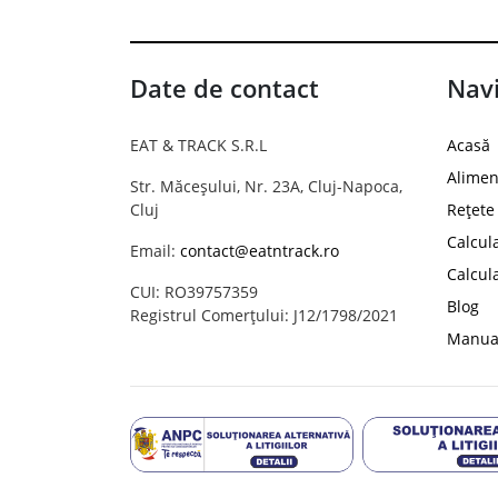
Date de contact
Navi
EAT & TRACK S.R.L
Acasă
Alimen
Str. Măceșului, Nr. 23A, Cluj-Napoca,
Cluj
Rețete
Calcul
Email:
contact@eatntrack.ro
Calcul
CUI: RO39757359
Blog
Registrul Comerțului: J12/1798/2021
Manual