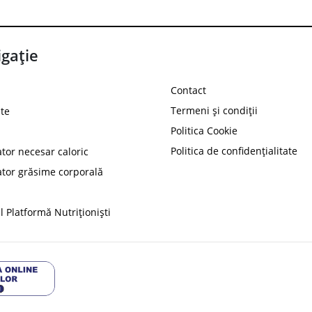
gație
Contact
Termeni și condiții
te
Politica Cookie
Politica de confidențialitate
ator necesar caloric
PROT
ator grăsime corporală
Ai
10%
reducere la
folosind codul
 Platformă Nutriționiști
Profită 