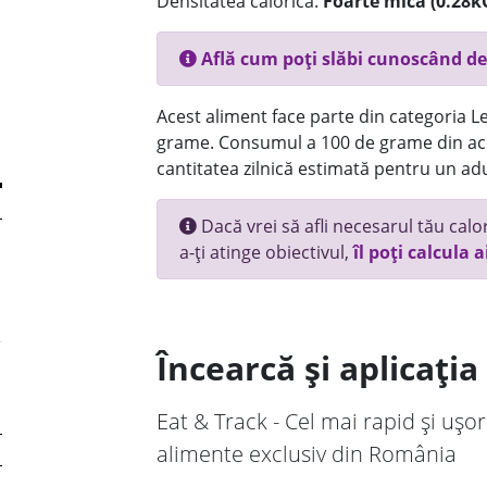
Densitatea calorică:
Foarte mica (0.28k
Află cum poți slăbi cunoscând de
Acest aliment face parte din categoria Le
grame. Consumul a 100 de grame din ace
cantitatea zilnică estimată pentru un adu
Dacă vrei să afli necesarul tău calori
a-ți atinge obiectivul,
îl poți calcula a
Încearcă și aplicați
Eat & Track - Cel mai rapid și ușor
alimente exclusiv din România