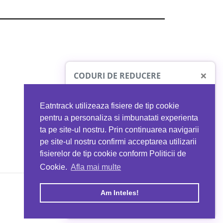
×
CODURI DE REDUCERE
Eatntrack utilizeaza fisiere de tip cookie
O41
MYPROTEIN
pentru a personaliza si imbunatati experienta
ta pe site-ul nostru. Prin continuarea navigarii
 orice comandă
Ai
40%
reducere la orice comandă
pe site-ul nostru confirmi acceptarea utilizarii
EATNTRACK
folosind codul
EATTRACK
fisierelor de tip cookie conform Politicii de
Cookie.
Afla mai multe
acum
Profită acum
Am Inteles!
Copyright © 2026 EAT & TRACK S.R.L