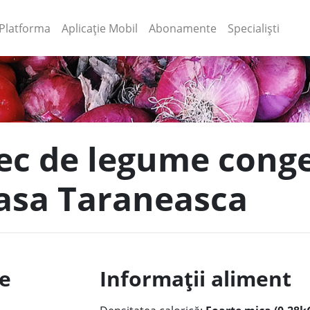
(current)
(current)
Platforma
Aplicație Mobil
Abonamente
Specialiști
ec de legume cong
Casa Taraneasca
le
Informații aliment