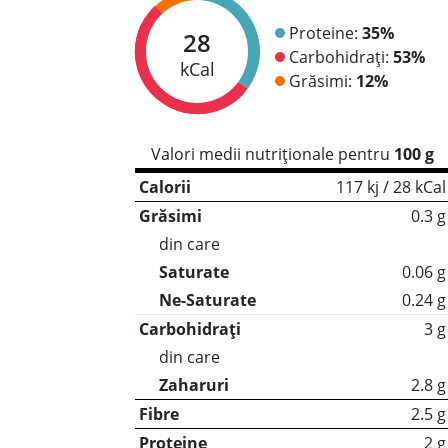
Proteine:
35%
28
Carbohidrați:
53%
kCal
Grăsimi:
12%
Valori medii nutriționale pentru
100 g
Calorii
117 kj / 28 kCal
Grăsimi
0.3 g
din care
Saturate
0.06 g
Ne-Saturate
0.24 g
Carbohidrați
3 g
din care
Zaharuri
2.8 g
Fibre
2.5 g
Proteine
2 g