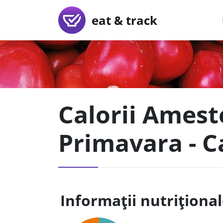
eat & track
Calorii Amest
Primavara - 
Informații nutriționa