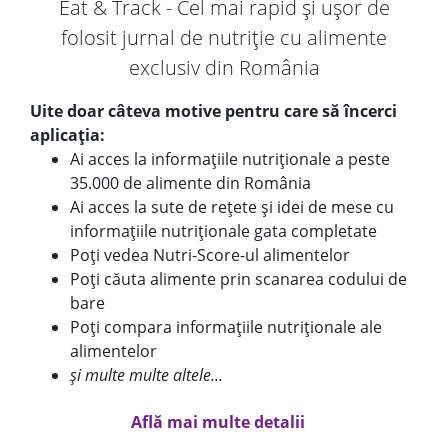
Eat & Track - Cel mai rapid și ușor de
folosit jurnal de nutriție cu alimente
exclusiv din România
Uite doar câteva motive pentru care să încerci
aplicația:
Ai acces la informațiile nutriționale a peste
35.000 de alimente din România
Ai acces la sute de rețete și idei de mese cu
informațiile nutriționale gata completate
Poți vedea Nutri-Score-ul alimentelor
Poți căuta alimente prin scanarea codului de
bare
Poți compara informațiile nutriționale ale
alimentelor
și multe multe altele...
Află mai multe detalii