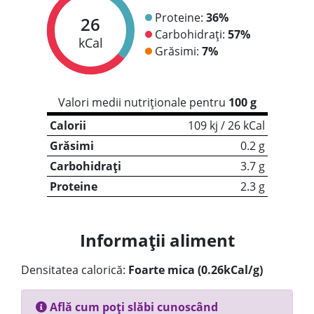
Proteine:
36%
26
Carbohidrați:
57%
kCal
Grăsimi:
7%
Valori medii nutriționale pentru
100 g
Calorii
109 kj / 26 kCal
Grăsimi
0.2 g
Carbohidrați
3.7 g
Proteine
2.3 g
Informații aliment
Densitatea calorică:
Foarte mica (0.26kCal/g)
Află cum poți slăbi cunoscând