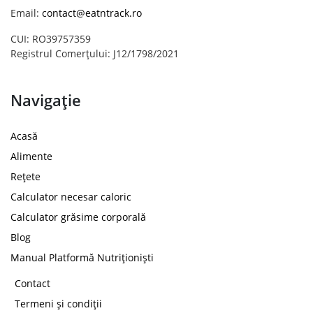
Email:
contact@eatntrack.ro
CUI: RO39757359
Registrul Comerțului: J12/1798/2021
Navigație
Acasă
Alimente
Rețete
Calculator necesar caloric
Calculator grăsime corporală
Blog
Manual Platformă Nutriționiști
Contact
Termeni și condiții