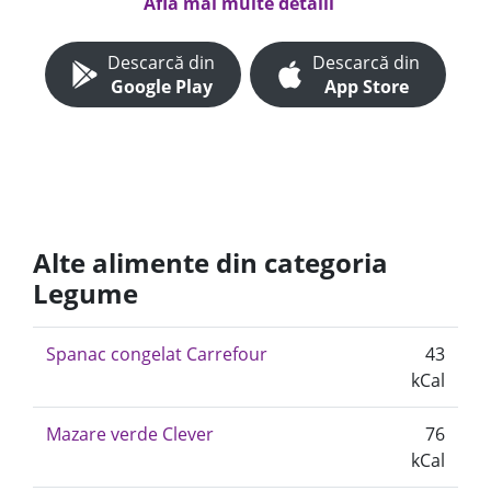
Află mai multe detalii
Descarcă din
Descarcă din
Google Play
App Store
Alte alimente din categoria
Legume
Spanac congelat Carrefour
43
kCal
Mazare verde Clever
76
kCal