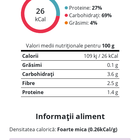
Proteine:
27%
26
Carbohidrați:
69%
kCal
Grăsimi:
4%
Valori medii nutriționale pentru
100 g
Calorii
109 kj / 26 kCal
Grăsimi
0.1 g
Carbohidrați
3.6 g
Fibre
2.5 g
Proteine
1.4 g
Informații aliment
Densitatea calorică:
Foarte mica (0.26kCal/g)