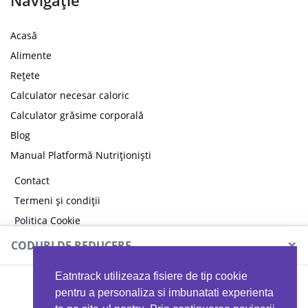
Navigație
Acasă
Alimente
Rețete
Calculator necesar caloric
Calculator grăsime corporală
Blog
Manual Platformă Nutriționiști
Contact
Termeni și condiții
Politica Cookie
Politica de confidențialitate
×
CODURI DE REDUCERE
Eatntrack utilizeaza fisiere de tip cookie
MYPROTEIN
pentru a personaliza si imbunatati experienta