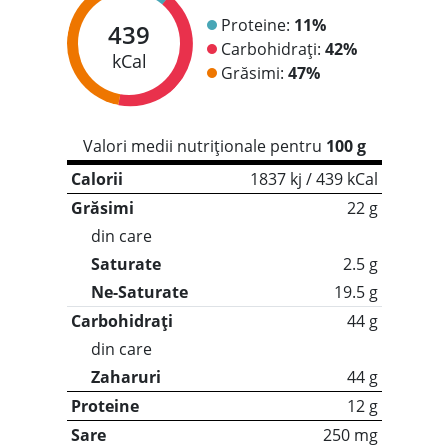
Proteine:
11%
439
Carbohidrați:
42%
kCal
Grăsimi:
47%
Valori medii nutriționale pentru
100 g
Calorii
1837 kj / 439 kCal
Grăsimi
22 g
din care
Saturate
2.5 g
Ne-Saturate
19.5 g
Carbohidrați
44 g
din care
Zaharuri
44 g
Proteine
12 g
Sare
250 mg