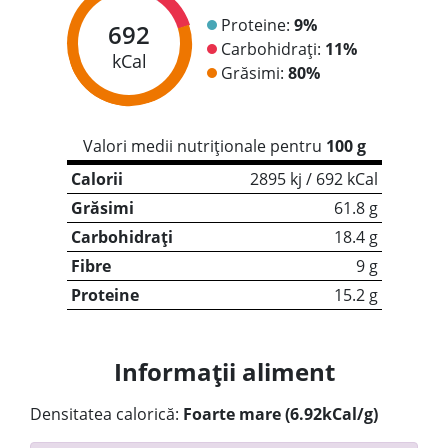
Proteine:
9%
692
Carbohidrați:
11%
kCal
Grăsimi:
80%
Valori medii nutriționale pentru
100 g
Calorii
2895 kj / 692 kCal
Grăsimi
61.8 g
Carbohidrați
18.4 g
Fibre
9 g
Proteine
15.2 g
Informații aliment
Densitatea calorică:
Foarte mare (6.92kCal/g)