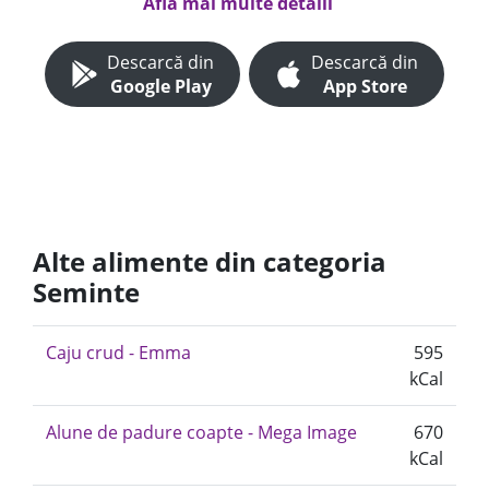
Află mai multe detalii
Descarcă din
Descarcă din
Google Play
App Store
Alte alimente din categoria
Seminte
Caju crud - Emma
595
kCal
Alune de padure coapte - Mega Image
670
kCal