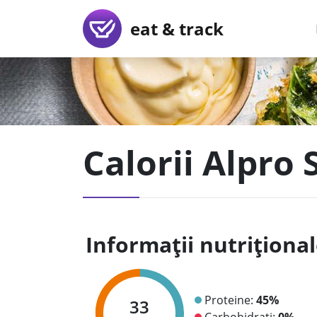
eat & track
Calorii Alpro
Informații nutriționa
Proteine:
45%
33
Carbohidrați:
0%