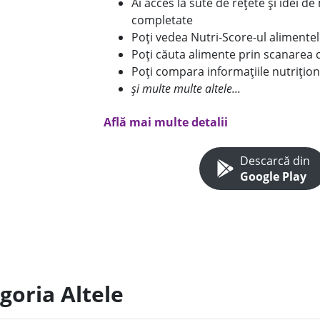
Ai acces la sute de rețete și idei d
completate
Poți vedea Nutri-Score-ul alimente
Poți căuta alimente prin scanarea 
Poți compara informațiile nutrițion
și multe multe altele...
Află mai multe detalii
Descarcă din
Google Play
goria Altele