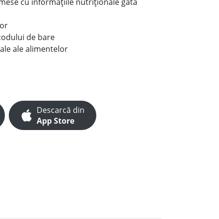
e mese cu informațiile nutriționale gata
lor
codului de bare
ale ale alimentelor
Descarcă din
App Store