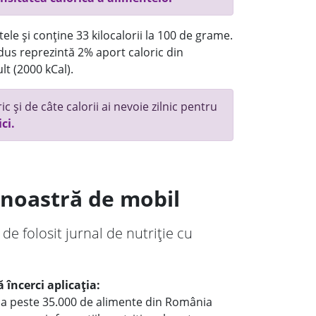
ele și conține 33 kilocalorii la 100 de grame.
us reprezintă 2% aport caloric din
lt (2000 kCal).
c și de câte calorii ai nevoie zilnic pentru
ici.
a noastră de mobil
 de folosit jurnal de nutriție cu
 încerci aplicația:
le a peste 35.000 de alimente din România