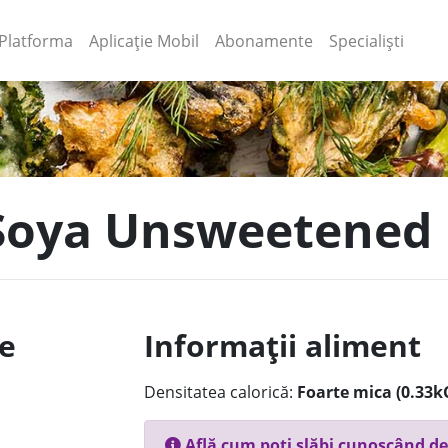
(current)
(current)
Platforma
Aplicație Mobil
Abonamente
Specialiști
 Soya Unsweetened
le
Informații aliment
Densitatea calorică:
Foarte mica (0.33k
Află cum poți slăbi cunoscând de