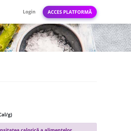
Login
ACCES PLATFORMĂ
Cal/g)
nsitatea calorică a alimentelor