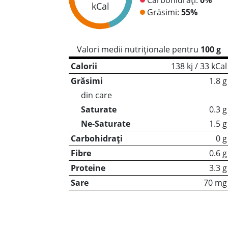
kCal
Grăsimi:
55%
Valori medii nutriționale pentru
100 g
Calorii
138 kj / 33 kCal
Grăsimi
1.8 g
din care
Saturate
0.3 g
Ne-Saturate
1.5 g
Carbohidrați
0 g
Fibre
0.6 g
Proteine
3.3 g
Sare
70 mg