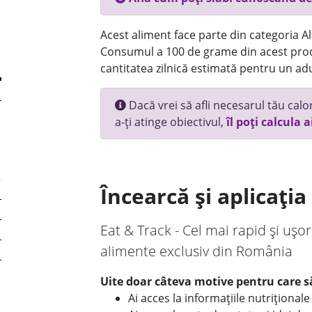
Acest aliment face parte din categoria Alt
Consumul a 100 de grame din acest prod
cantitatea zilnică estimată pentru un adu
Dacă vrei să afli necesarul tău calori
a-ți atinge obiectivul,
îl poți calcula a
Încearcă și aplicați
Eat & Track - Cel mai rapid și ușor
alimente exclusiv din România
Uite doar câteva motive pentru care să
Ai acces la informațiile nutriționa