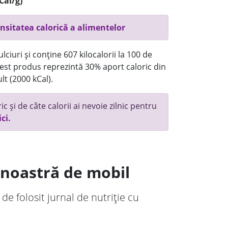
Cal/g)
nsitatea calorică a alimentelor
ciuri și conține 607 kilocalorii la 100 de
st produs reprezintă 30% aport caloric din
lt (2000 kCal).
c și de câte calorii ai nevoie zilnic pentru
ici.
a noastră de mobil
 de folosit jurnal de nutriție cu