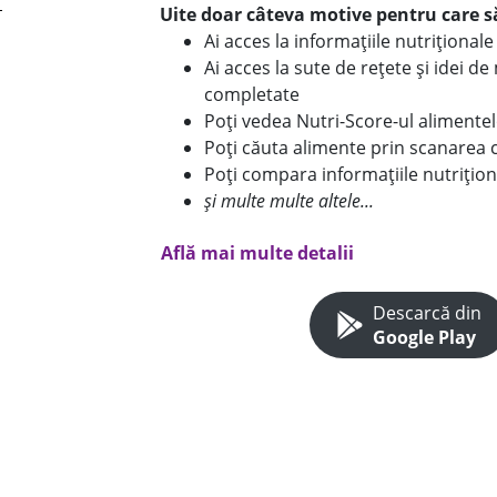
Uite doar câteva motive pentru care să
Ai acces la informațiile nutriționa
Ai acces la sute de rețete și idei d
completate
Poți vedea Nutri-Score-ul alimente
Poți căuta alimente prin scanarea 
Poți compara informațiile nutrițion
și multe multe altele...
Află mai multe detalii
Descarcă din
Google Play