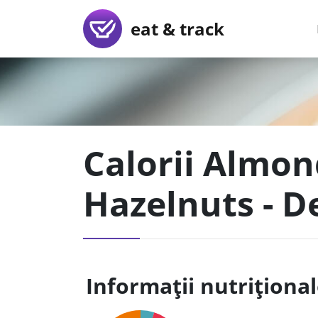
eat & track
Calorii Almo
Hazelnuts - De
Informații nutriționa