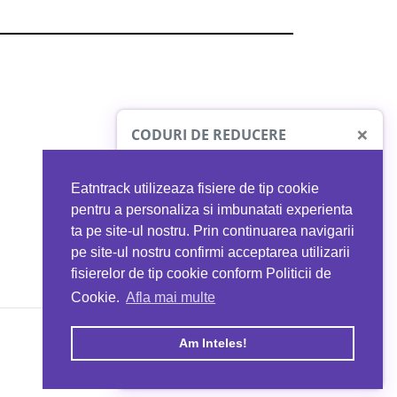
×
CODURI DE REDUCERE
Eatntrack utilizeaza fisiere de tip cookie
O41
MYPROTEIN
pentru a personaliza si imbunatati experienta
ta pe site-ul nostru. Prin continuarea navigarii
 orice comandă
Ai
40%
reducere la orice comandă
pe site-ul nostru confirmi acceptarea utilizarii
EATNTRACK
folosind codul
EATTRACK
fisierelor de tip cookie conform Politicii de
Cookie.
Afla mai multe
acum
Profită acum
Am Inteles!
Copyright © 2026 EAT & TRACK S.R.L