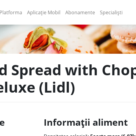
(current)
(current)
Platforma
Aplicație Mobil
Abonamente
Specialiști
nd Spread with Cho
luxe (Lidl)
le
Informații aliment