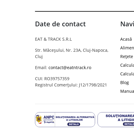
Date de contact
Navi
EAT & TRACK S.R.L
Acasă
Alimen
Str. Măceșului, Nr. 23A, Cluj-Napoca,
Cluj
Rețete
Calcul
Email:
contact@eatntrack.ro
Calcul
CUI: RO39757359
Blog
Registrul Comerțului: J12/1798/2021
Manual