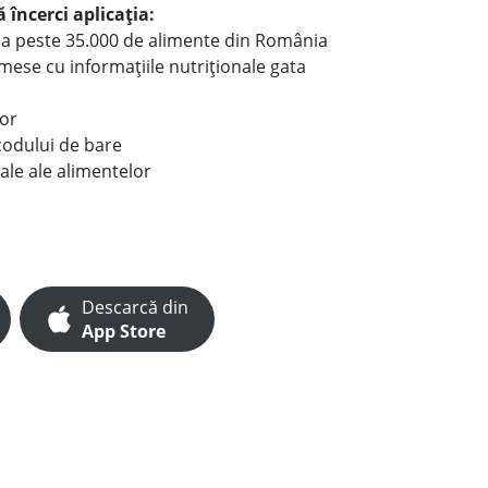
 încerci aplicația:
le a peste 35.000 de alimente din România
e mese cu informațiile nutriționale gata
lor
codului de bare
ale ale alimentelor
Descarcă din
App Store