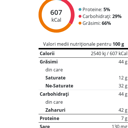
Proteine:
5%
607
Carbohidrați:
29%
kCal
Grăsimi:
66%
Valori medii nutriționale pentru
100 g
Calorii
2540 kj / 607 kCal
Grăsimi
44 g
din care
Saturate
12 g
Ne-Saturate
32 g
Carbohidrați
44 g
din care
Zaharuri
42 g
Proteine
7 g
Sare
130 mg