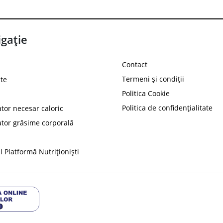
gație
Contact
Termeni și condiții
te
Politica Cookie
Politica de confidențialitate
ator necesar caloric
PROT
ator grăsime corporală
Ai
10%
reducere la
folosind codul
 Platformă Nutriționiști
Profită 