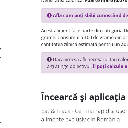
Densitatea calorică:
Foarte mare (6.07k
Află cum poți slăbi cunoscând de
Acest aliment face parte din categoria Dul
grame. Consumul a 100 de grame din ace
cantitatea zilnică estimată pentru un adu
Dacă vrei să afli necesarul tău calori
a-ți atinge obiectivul,
îl poți calcula a
Încearcă și aplicați
Eat & Track - Cel mai rapid și ușor
alimente exclusiv din România