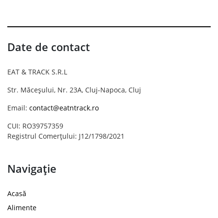
Date de contact
EAT & TRACK S.R.L
Str. Măceșului, Nr. 23A, Cluj-Napoca, Cluj
Email:
contact@eatntrack.ro
CUI: RO39757359
Registrul Comerțului: J12/1798/2021
Navigație
Acasă
Alimente