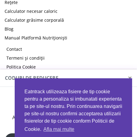
Rețete
Calculator necesar caloric
Calculator grăsime corporală
Blog
Manual Platformă Nutriționiști
Contact
Termeni și condiții
Politica Cookie
Politica de confidențialitate
×
CODURI DE REDUCERE
Eatntrack utilizeaza fisiere de tip cookie
MYPROTEIN
pentru a personaliza si imbunatati experienta
ta pe site-ul nostru. Prin continuarea navigarii
pe site-ul nostru confirmi acceptarea utilizarii
Ai
40%
reducere la orice comandă folosind codul
fisierelor de tip cookie conform Politicii de
EATTRACK
Cookie.
Afla mai multe