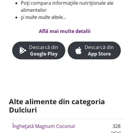
Poți compara informațiile nutriționale ale
alimentelor
și multe multe altele...
Află mai multe detalii
Descarcă din
Descarcă din
Google Play
App Store
Alte alimente din categoria
Dulciuri
Înghețată Magnum Coconut
328