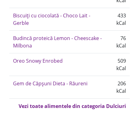
kCal
Biscuiți cu ciocolată - Choco Lait -
433
Gerble
kCal
Budincă proteică Lemon - Cheescake -
76
Milbona
kCal
Oreo Snowy Enrobed
509
kCal
Gem de Căpșuni Dieta - Răureni
206
kCal
Vezi toate alimentele din categoria Dulciuri