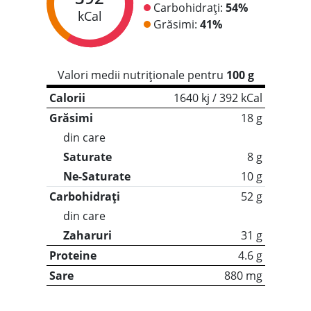
Carbohidrați:
54%
kCal
Grăsimi:
41%
Valori medii nutriționale pentru
100 g
Calorii
1640 kj / 392 kCal
Grăsimi
18 g
din care
Saturate
8 g
Ne-Saturate
10 g
Carbohidrați
52 g
din care
Zaharuri
31 g
Proteine
4.6 g
Sare
880 mg