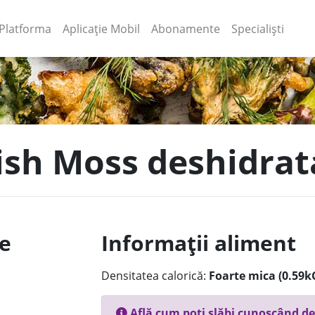
(current)
(current)
Platforma
Aplicație Mobil
Abonamente
Specialiști
rish Moss deshidrat
le
Informații aliment
Densitatea calorică:
Foarte mica (0.59k
Află cum poți slăbi cunoscând de