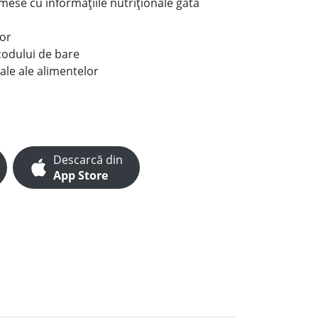
e mese cu informațiile nutriționale gata
lor
codului de bare
ale ale alimentelor
Descarcă din
App Store