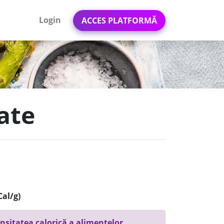
Login
ACCES PLATFORMĂ
ate
Cal/g)
nsitatea calorică a alimentelor