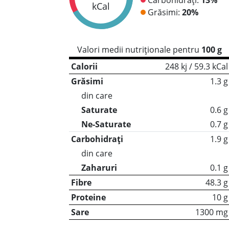
kCal
Grăsimi:
20%
Valori medii nutriționale pentru
100 g
Calorii
248 kj / 59.3 kCal
Grăsimi
1.3 g
din care
Saturate
0.6 g
Ne-Saturate
0.7 g
Carbohidrați
1.9 g
din care
Zaharuri
0.1 g
Fibre
48.3 g
Proteine
10 g
Sare
1300 mg