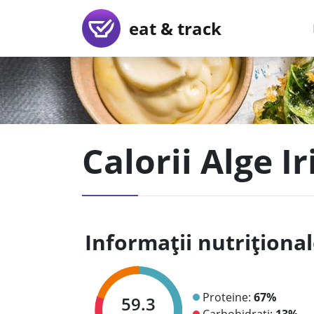
eat & track
Calorii Alge I
Informații nutriționa
Proteine:
67%
59.3
Carbohidrați:
13%