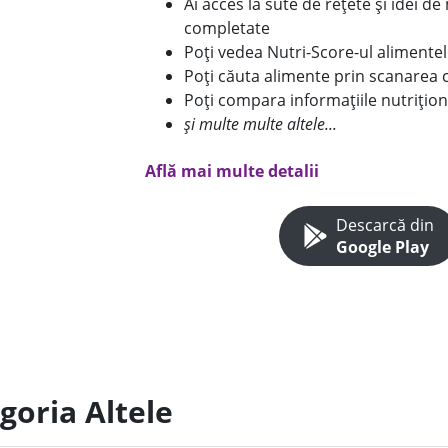
Ai acces la sute de rețete și idei d
completate
Poți vedea Nutri-Score-ul alimente
Poți căuta alimente prin scanarea 
Poți compara informațiile nutrițion
și multe multe altele...
Află mai multe detalii
Descarcă din
Google Play
goria Altele