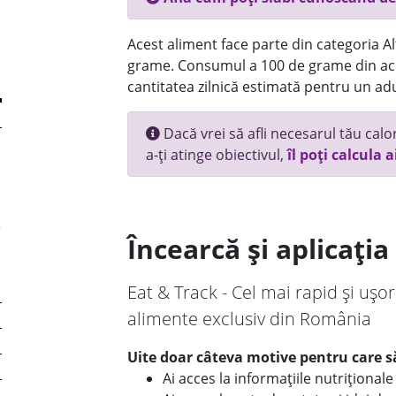
Acest aliment face parte din categoria Alt
grame. Consumul a 100 de grame din ace
cantitatea zilnică estimată pentru un adu
Dacă vrei să afli necesarul tău calori
a-ți atinge obiectivul,
îl poți calcula a
Încearcă și aplicați
Eat & Track - Cel mai rapid și ușor
alimente exclusiv din România
Uite doar câteva motive pentru care să
Ai acces la informațiile nutriționa