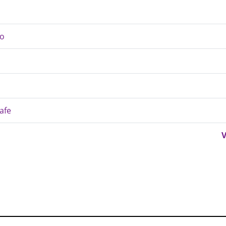
io
afe
V