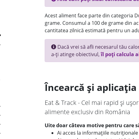
Acest aliment face parte din categoria Dul
grame. Consumul a 100 de grame din ace
cantitatea zilnică estimată pentru un adu
Dacă vrei să afli necesarul tău calori
a-ți atinge obiectivul,
îl poți calcula a
Încearcă și aplicați
Eat & Track - Cel mai rapid și ușor
alimente exclusiv din România
Uite doar câteva motive pentru care să
Ai acces la informațiile nutriționa