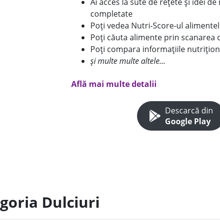
Ai acces la sute de rețete și idei d
completate
Poți vedea Nutri-Score-ul alimente
Poți căuta alimente prin scanarea 
Poți compara informațiile nutrițion
și multe multe altele...
Află mai multe detalii
Descarcă din
Google Play
goria Dulciuri