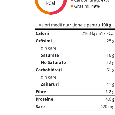
kCal
Grăsimi:
49%
Valori medii nutriționale pentru
100 g
Calorii
2163 kj / 517 kCal
Grăsimi
28 g
din care
Saturate
16 g
Ne-Saturate
12 g
Carbohidrați
61 g
din care
Zaharuri
41 g
Fibre
1.2 g
Proteine
4.6 g
Sare
420 mg