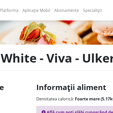
(current)
(current)
Platforma
Aplicație Mobil
Abonamente
Specialiști
 White - Viva - Ulke
le
Informații aliment
Densitatea calorică:
Foarte mare (5.17k
Află cum poți slăbi cunoscând de