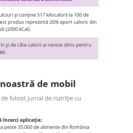
ciuri și conține 517 kilocalorii la 100 de
st produs reprezintă 26% aport caloric din
lt (2000 kCal).
c și de câte calorii ai nevoie zilnic pentru
ici.
a noastră de mobil
 de folosit jurnal de nutriție cu
 încerci aplicația:
le a peste 35.000 de alimente din România