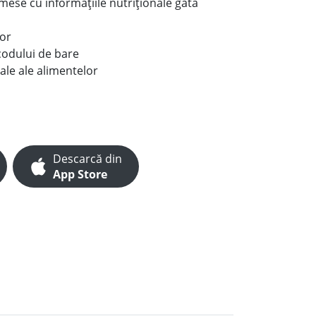
e mese cu informațiile nutriționale gata
lor
codului de bare
ale ale alimentelor
Descarcă din
App Store