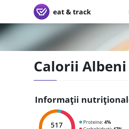
eat & track
Calorii Albeni
Informații nutriționa
Proteine:
4%
517
Carbohidrați:
47%