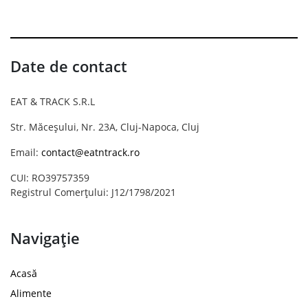
Date de contact
EAT & TRACK S.R.L
Str. Măceșului, Nr. 23A, Cluj-Napoca, Cluj
Email:
contact@eatntrack.ro
CUI: RO39757359
Registrul Comerțului: J12/1798/2021
Navigație
Acasă
Alimente