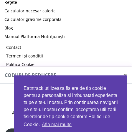
Rețete
Calculator necesar caloric
Calculator grăsime corporală
Blog
Manual Platformă Nutriționiști
Contact
Termeni și condiții
Politica Cookie
Politica de confidențialitate
×
CODURI DE REDUCERE
Eatntrack utilizeaza fisiere de tip cookie
MYPROTEIN
pentru a personaliza si imbunatati experienta
ta pe site-ul nostru. Prin continuarea navigarii
pe site-ul nostru confirmi acceptarea utilizarii
Ai
40%
reducere la orice comandă folosind codul
fisierelor de tip cookie conform Politicii de
EATTRACK
Cookie.
Afla mai multe