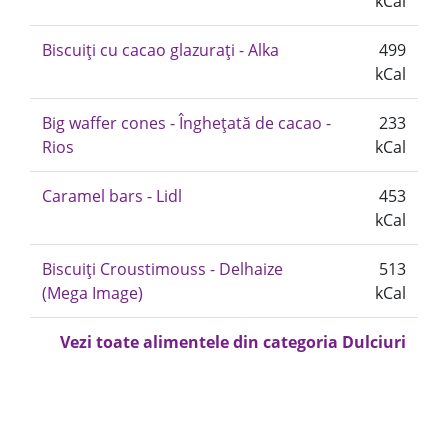
kCal
Biscuiți cu cacao glazurați - Alka
499
kCal
Big waffer cones - Înghețată de cacao -
233
Rios
kCal
Caramel bars - Lidl
453
kCal
Biscuiți Croustimouss - Delhaize
513
(Mega Image)
kCal
Vezi toate alimentele din categoria Dulciuri