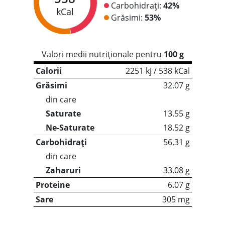
Carbohidrați:
42%
kCal
Grăsimi:
53%
Valori medii nutriționale pentru
100 g
Calorii
2251 kj / 538 kCal
Grăsimi
32.07 g
din care
Saturate
13.55 g
Ne-Saturate
18.52 g
Carbohidrați
56.31 g
din care
Zaharuri
33.08 g
Proteine
6.07 g
Sare
305 mg