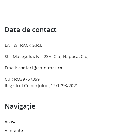
Date de contact
EAT & TRACK S.R.L
Str. Măceșului, Nr. 23A, Cluj-Napoca, Cluj
Email:
contact@eatntrack.ro
CUI: RO39757359
Registrul Comerțului: J12/1798/2021
Navigație
Acasă
Alimente