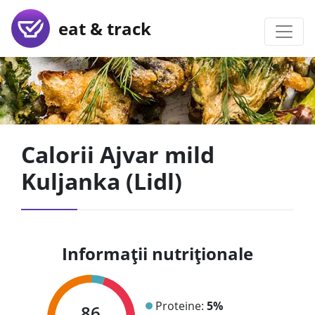
eat & track
Calorii Ajvar mild
Kuljanka (Lidl)
Informații nutriționale
Proteine:
5%
86