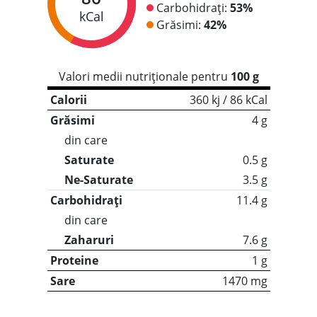
Carbohidrați:
53%
kCal
Grăsimi:
42%
Valori medii nutriționale pentru
100 g
Calorii
360 kj / 86 kCal
Grăsimi
4 g
din care
Saturate
0.5 g
Ne-Saturate
3.5 g
Carbohidrați
11.4 g
din care
Zaharuri
7.6 g
Proteine
1 g
Sare
1470 mg