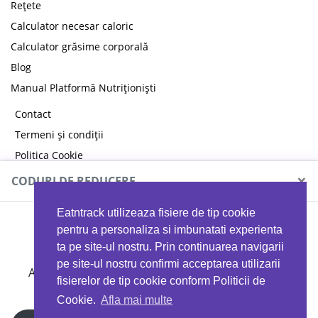
Rețete
Calculator necesar caloric
Calculator grăsime corporală
Blog
Manual Platformă Nutriționiști
Contact
Termeni și condiții
Politica Cookie
Politica de confidențialitate
×
CODURI DE REDUCERE
Eatntrack utilizeaza fisiere de tip cookie
MYPROTEIN
pentru a personaliza si imbunatati experienta
ta pe site-ul nostru. Prin continuarea navigarii
pe site-ul nostru confirmi acceptarea utilizarii
Ai
40%
reducere la orice comandă folosind codul
fisierelor de tip cookie conform Politicii de
EATTRACK
Cookie.
Afla mai multe