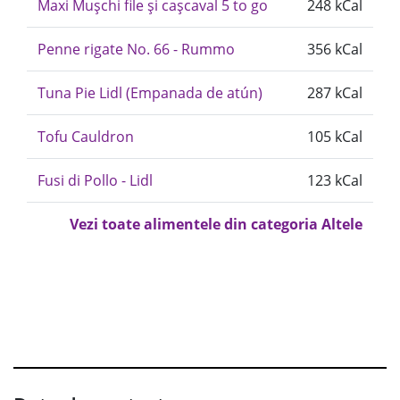
Maxi Mușchi file și cașcaval 5 to go
248 kCal
Penne rigate No. 66 - Rummo
356 kCal
Tuna Pie Lidl (Empanada de atún)
287 kCal
Tofu Cauldron
105 kCal
Fusi di Pollo - Lidl
123 kCal
Vezi toate alimentele din categoria Altele