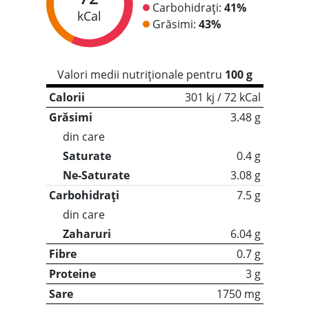
Carbohidrați:
41%
kCal
Grăsimi:
43%
Valori medii nutriționale pentru
100 g
Calorii
301 kj / 72 kCal
Grăsimi
3.48 g
din care
Saturate
0.4 g
Ne-Saturate
3.08 g
Carbohidrați
7.5 g
din care
Zaharuri
6.04 g
Fibre
0.7 g
Proteine
3 g
Sare
1750 mg