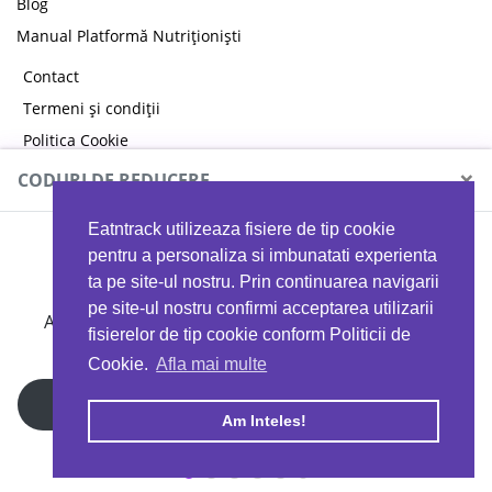
Blog
Manual Platformă Nutriționiști
Contact
Termeni și condiții
Politica Cookie
Politica de confidențialitate
×
CODURI DE REDUCERE
Eatntrack utilizeaza fisiere de tip cookie
MYPROTEIN
pentru a personaliza si imbunatati experienta
ta pe site-ul nostru. Prin continuarea navigarii
pe site-ul nostru confirmi acceptarea utilizarii
Ai
40%
reducere la orice comandă folosind codul
fisierelor de tip cookie conform Politicii de
EATTRACK
Cookie.
Afla mai multe
Profită acum
Am Inteles!
Copyright © 2026 EAT & TRACK S.R.L