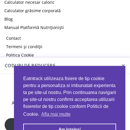
Calculator necesar caloric
Calculator grăsime corporală
Blog
Manual Platformă Nutriționiști
Contact
Termeni și condiții
Politica Cookie
Politica de confidențialitate
×
CODURI DE REDUCERE
Eatntrack utilizeaza fisiere de tip cookie
MYPROTEIN
pentru a personaliza si imbunatati experienta
ta pe site-ul nostru. Prin continuarea navigarii
pe site-ul nostru confirmi acceptarea utilizarii
Ai
40%
reducere la orice comandă folosind codul
fisierelor de tip cookie conform Politicii de
EATTRACK
Cookie.
Afla mai multe
Profită acum
Am Inteles!