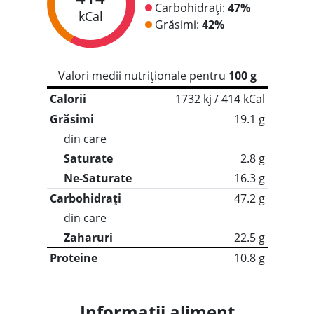
Carbohidrați:
47%
kCal
Grăsimi:
42%
Valori medii nutriționale pentru
100 g
Calorii
1732 kj / 414 kCal
Grăsimi
19.1 g
din care
Saturate
2.8 g
Ne-Saturate
16.3 g
Carbohidrați
47.2 g
din care
Zaharuri
22.5 g
Proteine
10.8 g
Informații aliment