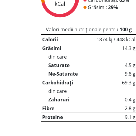
kCal
Grăsimi:
29%
Valori medii nutriționale pentru
100 g
Calorii
1874 kj / 448 kCal
Grăsimi
14.3 g
din care
Saturate
4.5 g
Ne-Saturate
9.8 g
Carbohidrați
69.3 g
din care
Zaharuri
0.4 g
Fibre
2.8 g
Proteine
9.1 g