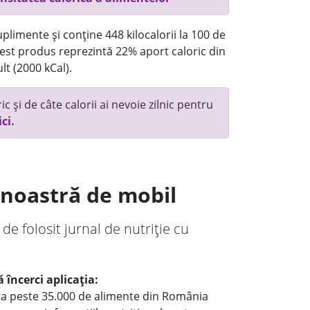
plimente și conține 448 kilocalorii la 100 de
st produs reprezintă 22% aport caloric din
lt (2000 kCal).
c și de câte calorii ai nevoie zilnic pentru
ici.
a noastră de mobil
 de folosit jurnal de nutriție cu
 încerci aplicația:
le a peste 35.000 de alimente din România