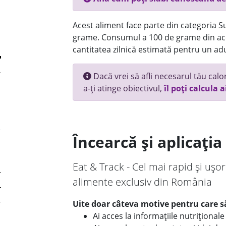
Acest aliment face parte din categoria Su
grame. Consumul a 100 de grame din ace
cantitatea zilnică estimată pentru un adu
Dacă vrei să afli necesarul tău calori
a-ți atinge obiectivul,
îl poți calcula a
Încearcă și aplicați
Eat & Track - Cel mai rapid și ușor
alimente exclusiv din România
Uite doar câteva motive pentru care să
Ai acces la informațiile nutriționa