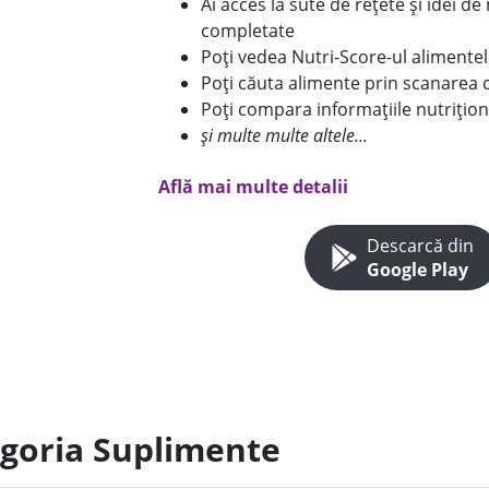
Ai acces la sute de rețete și idei d
completate
Poți vedea Nutri-Score-ul alimente
Poți căuta alimente prin scanarea 
Poți compara informațiile nutrițion
și multe multe altele...
Află mai multe detalii
Descarcă din
Google Play
egoria Suplimente