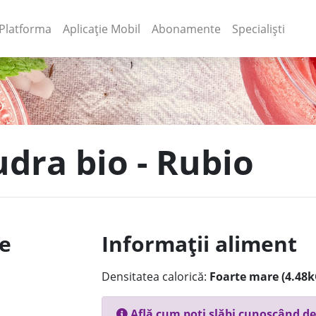
(current)
(current)
Platforma
Aplicație Mobil
Abonamente
Specialiști
udra bio - Rubio
le
Informații aliment
Densitatea calorică:
Foarte mare (4.48k
Află cum poți slăbi cunoscând de