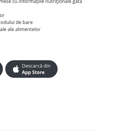
e mese cu informațiile nutriționale gata
lor
codului de bare
ale ale alimentelor
Descarcă din
App Store