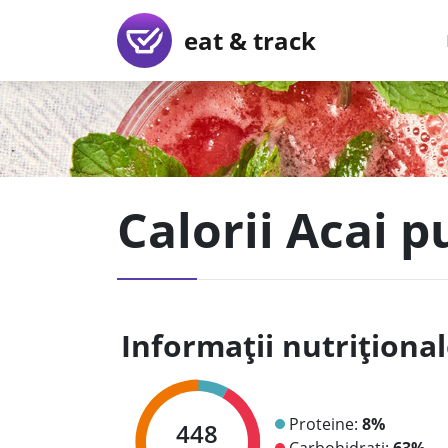
eat & track
Calorii Acai p
Informații nutriționa
Proteine:
8%
448
Carbohidrați:
63%