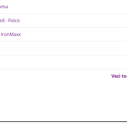
roma
d - Fizico
- IronMaxx
Vezi t