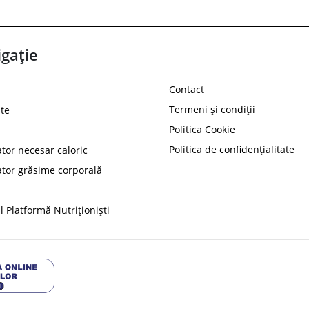
gație
Contact
Termeni și condiții
te
Politica Cookie
Politica de confidențialitate
ator necesar caloric
PROT
ator grăsime corporală
Ai
10%
reducere la
folosind codul
 Platformă Nutriționiști
Profită 