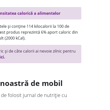
nsitatea calorică a alimentelor
ele și conține 114 kilocalorii la 100 de
st produs reprezintă 6% aport caloric din
lt (2000 kCal).
c și de câte calorii ai nevoie zilnic pentru
ici.
a noastră de mobil
 de folosit jurnal de nutriție cu