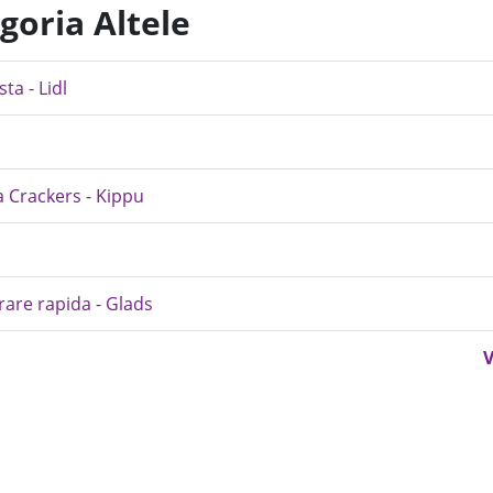
goria Altele
ta - Lidl
a Crackers - Kippu
rare rapida - Glads
V