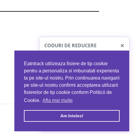
×
CODURI DE REDUCERE
Eatntrack utilizeaza fisiere de tip cookie
O41
MYPROTEIN
pentru a personaliza si imbunatati experienta
ta pe site-ul nostru. Prin continuarea navigarii
 orice comandă
Ai
40%
reducere la orice comandă
pe site-ul nostru confirmi acceptarea utilizarii
EATNTRACK
folosind codul
EATTRACK
fisierelor de tip cookie conform Politicii de
Cookie.
Afla mai multe
acum
Profită acum
Am Inteles!
Copyright © 2026 EAT & TRACK S.R.L