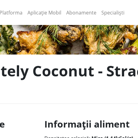
(current)
(current)
Platforma
Aplicație Mobil
Abonamente
Specialiști
tely Coconut - Strac
le
Informații aliment