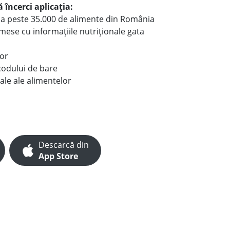
 încerci aplicația:
le a peste 35.000 de alimente din România
e mese cu informațiile nutriționale gata
lor
codului de bare
ale ale alimentelor
Descarcă din
App Store