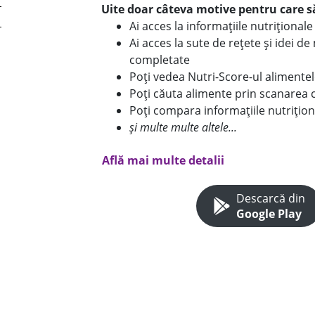
Uite doar câteva motive pentru care să
Ai acces la informațiile nutriționa
Ai acces la sute de rețete și idei d
completate
Poți vedea Nutri-Score-ul alimente
Poți căuta alimente prin scanarea 
Poți compara informațiile nutrițion
și multe multe altele...
Află mai multe detalii
Descarcă din
Google Play