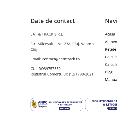
Date de contact
Navi
EAT & TRACK S.R.L
Acasă
Alimen
Str. Măceșului, Nr. 23A, Cluj-Napoca,
Cluj
Rețete
Calcul
Email:
contact@eatntrack.ro
Calcul
CUI: RO39757359
Blog
Registrul Comerțului: J12/1798/2021
Manual