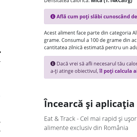
Densitatea calorică:
Mica (1.14kCal/g)
Află cum poți slăbi cunoscând de
Acest aliment face parte din categoria Alt
grame. Consumul a 100 de grame din ace
cantitatea zilnică estimată pentru un adu
Dacă vrei să afli necesarul tău calori
a-ți atinge obiectivul,
îl poți calcula a
Încearcă și aplicați
Eat & Track - Cel mai rapid și ușor
alimente exclusiv din România