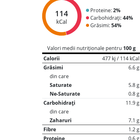
Proteine:
2%
114
Carbohidrați:
44%
kCal
Grăsimi:
54%
Valori medii nutriționale pentru
100 g
Calorii
477 kj / 114 kCal
Grăsimi
6.6 g
din care
Saturate
5.8 g
Ne-Saturate
0.8 g
Carbohidrați
11.9 g
din care
Zaharuri
7.1 g
Fibre
1.2 g
Proteine
0.6 g