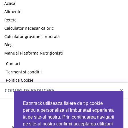
Acasă
Alimente
Rețete
Calculator necesar caloric
Calculator grăsime corporală
Blog
Manual Platformă Nutriționiști
Contact
Termeni și condiții
Politica Cookie
Politica de confidențialitate
×
CODURI DE REDUCERE
Eatntrack utilizeaza fisiere de tip cookie
MYPROTEIN
pentru a personaliza si imbunatati experienta
ta pe site-ul nostru. Prin continuarea navigarii
pe site-ul nostru confirmi acceptarea utilizarii
Ai
40%
reducere la orice comandă folosind codul