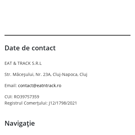
Date de contact
EAT & TRACK S.R.L
Str. Măceșului, Nr. 23A, Cluj-Napoca, Cluj
Email:
contact@eatntrack.ro
CUI: RO39757359
Registrul Comerțului: J12/1798/2021
Navigație