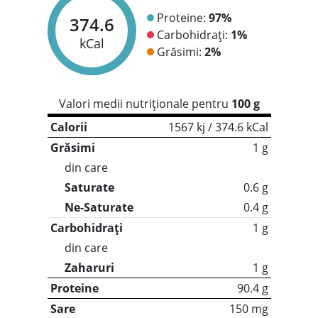
Proteine:
97%
374.6
Carbohidrați:
1%
kCal
Grăsimi:
2%
Valori medii nutriționale pentru
100 g
Calorii
1567 kj / 374.6 kCal
Grăsimi
1 g
din care
Saturate
0.6 g
Ne-Saturate
0.4 g
Carbohidrați
1 g
din care
Zaharuri
1 g
Proteine
90.4 g
Sare
150 mg