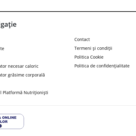
gație
Contact
Termeni și condiții
te
Politica Cookie
Politica de confidențialitate
ator necesar caloric
PROT
ator grăsime corporală
Ai
10%
reducere la
folosind codul
 Platformă Nutriționiști
Profită 