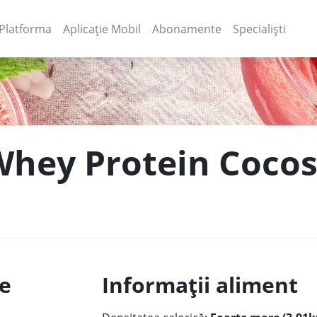
(current)
(current)
Platforma
Aplicație Mobil
Abonamente
Specialiști
Whey Protein Cocos 
le
Informații aliment