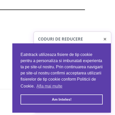
×
CODURI DE REDUCERE
Eatntrack utilizeaza fisiere de tip cookie
O41
MYPROTEIN
pentru a personaliza si imbunatati experienta
ta pe site-ul nostru. Prin continuarea navigarii
 orice comandă
Ai
40%
reducere la orice comandă
pe site-ul nostru confirmi acceptarea utilizarii
EATNTRACK
folosind codul
EATTRACK
fisierelor de tip cookie conform Politicii de
Cookie.
Afla mai multe
acum
Profită acum
Am Inteles!
Copyright © 2026 EAT & TRACK S.R.L