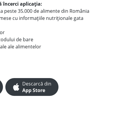
 încerci aplicația:
le a peste 35.000 de alimente din România
e mese cu informațiile nutriționale gata
lor
codului de bare
ale ale alimentelor
Descarcă din
App Store