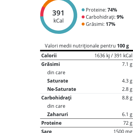
Proteine:
74%
391
Carbohidrați:
9%
kCal
Grăsimi:
17%
Valori medii nutriționale pentru
100 g
Calorii
1636 kj / 391 kCal
Grăsimi
7.1 g
din care
Saturate
4.3 g
Ne-Saturate
2.8 g
Carbohidrați
8.8 g
din care
Zaharuri
6.1 g
Proteine
72 g
Sare
1500 mg