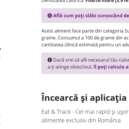
Densitatea calorică:
Foarte mare (3.91k
Află cum poți slăbi cunoscând de
Acest aliment face parte din categoria Su
grame. Consumul a 100 de grame din ace
cantitatea zilnică estimată pentru un adu
Dacă vrei să afli necesarul tău calori
a-ți atinge obiectivul,
îl poți calcula a
Încearcă și aplicați
Eat & Track - Cel mai rapid și ușor
alimente exclusiv din România