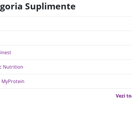
egoria Suplimente
Finest
c Nutrition
- MyProtein
Vezi t