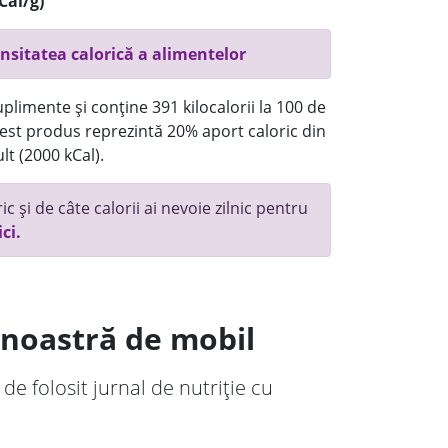
Cal/g)
nsitatea calorică a alimentelor
plimente și conține 391 kilocalorii la 100 de
st produs reprezintă 20% aport caloric din
lt (2000 kCal).
c și de câte calorii ai nevoie zilnic pentru
ici.
a noastră de mobil
 de folosit jurnal de nutriție cu