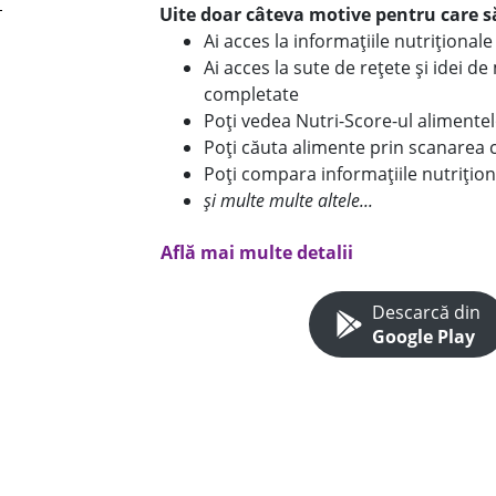
Uite doar câteva motive pentru care să
Ai acces la informațiile nutriționa
Ai acces la sute de rețete și idei d
completate
Poți vedea Nutri-Score-ul alimente
Poți căuta alimente prin scanarea 
Poți compara informațiile nutrițion
și multe multe altele...
Află mai multe detalii
Descarcă din
Google Play