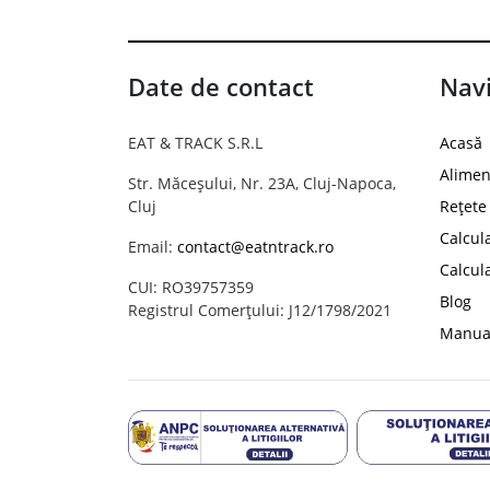
Date de contact
Navi
EAT & TRACK S.R.L
Acasă
Alimen
Str. Măceșului, Nr. 23A, Cluj-Napoca,
Cluj
Rețete
Calcul
Email:
contact@eatntrack.ro
Calcul
CUI: RO39757359
Blog
Registrul Comerțului: J12/1798/2021
Manual