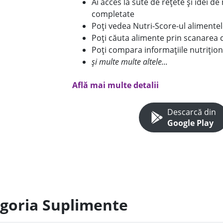
Ai acces la sute de rețete și idei d
completate
Poți vedea Nutri-Score-ul alimente
Poți căuta alimente prin scanarea 
Poți compara informațiile nutrițion
și multe multe altele...
Află mai multe detalii
Descarcă din
Google Play
egoria Suplimente