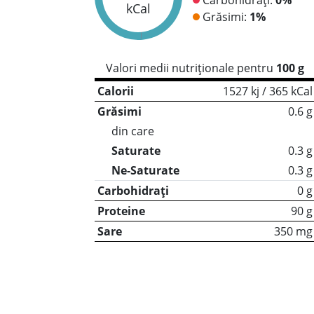
kCal
Grăsimi:
1%
Valori medii nutriționale pentru
100 g
Calorii
1527 kj / 365 kCal
Grăsimi
0.6 g
din care
Saturate
0.3 g
Ne-Saturate
0.3 g
Carbohidrați
0 g
Proteine
90 g
Sare
350 mg