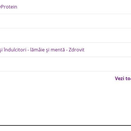
yProtein
i îndulcitori - lămâie și mentă - Zdrovit
Vezi t