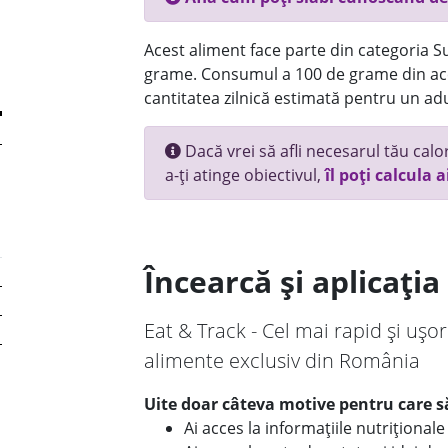
Acest aliment face parte din categoria Su
grame. Consumul a 100 de grame din ace
cantitatea zilnică estimată pentru un adu
Dacă vrei să afli necesarul tău calori
a-ți atinge obiectivul,
îl poți calcula a
Încearcă și aplicați
Eat & Track - Cel mai rapid și ușor
alimente exclusiv din România
Uite doar câteva motive pentru care să
Ai acces la informațiile nutriționa