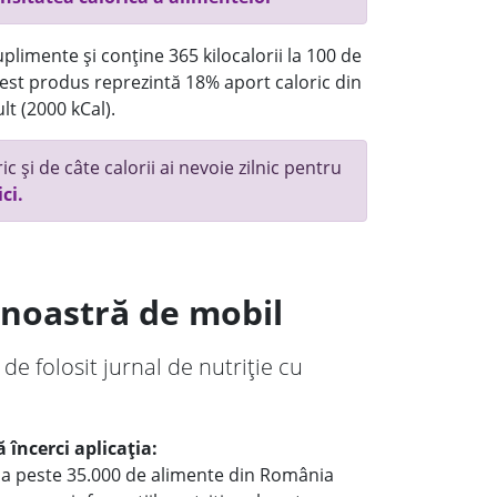
plimente și conține 365 kilocalorii la 100 de
st produs reprezintă 18% aport caloric din
lt (2000 kCal).
c și de câte calorii ai nevoie zilnic pentru
ici.
a noastră de mobil
 de folosit jurnal de nutriție cu
 încerci aplicația:
le a peste 35.000 de alimente din România