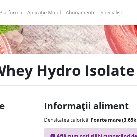
(current)
(current)
Platforma
Aplicație Mobil
Abonamente
Specialiști
Whey Hydro Isolate
le
Informații aliment
Densitatea calorică:
Foarte mare (3.65k
Află cum poți slăbi cunoscând de