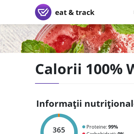
eat & track
Calorii 100% 
Informații nutriționa
Proteine:
99%
365
Carbohidrați:
0%