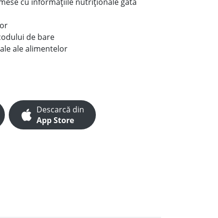
e mese cu informațiile nutriționale gata
lor
codului de bare
ale ale alimentelor
Descarcă din
App Store