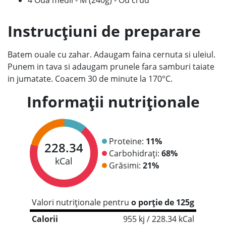
4 Oua medii - M (240g) - Ou crud
Instrucțiuni de preparare
Batem ouale cu zahar. Adaugam faina cernuta si uleiul.
Punem in tava si adaugam prunele fara samburi taiate
in jumatate. Coacem 30 de minute la 170°C.
Informații nutriționale
Proteine:
11%
228.34
Carbohidrați:
68%
kCal
Grăsimi:
21%
Valori nutriționale pentru
o porție de 125g
Calorii
955 kj / 228.34 kCal