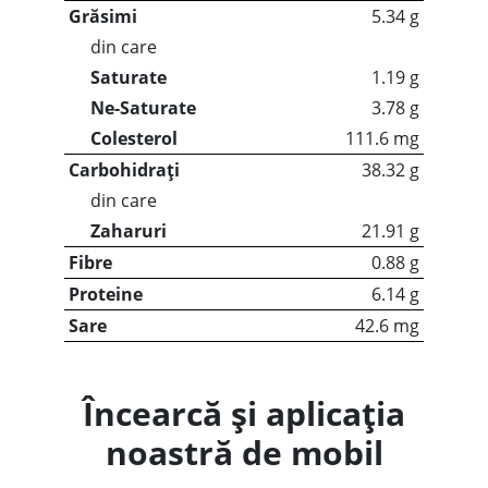
Grăsimi
5.34 g
din care
Saturate
1.19 g
Ne-Saturate
3.78 g
Colesterol
111.6 mg
Carbohidrați
38.32 g
din care
Zaharuri
21.91 g
Fibre
0.88 g
Proteine
6.14 g
Sare
42.6 mg
Încearcă și aplicația
noastră de mobil