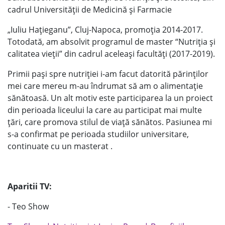
cadrul Universității de Medicină și Farmacie
„Iuliu Hațieganu”, Cluj-Napoca, promoția 2014-2017.
Totodată, am absolvit programul de master “Nutriția și
calitatea vieții” din cadrul aceleași facultăți (2017-2019).
Primii pași spre nutriției i-am facut datorită părinților
mei care mereu m-au îndrumat să am o alimentație
sănătoasă. Un alt motiv este participarea la un proiect
din perioada liceului la care au participat mai multe
țări, care promova stilul de viață sănătos. Pasiunea mi
s-a confirmat pe perioada studiilor universitare,
continuate cu un masterat .
Aparitii TV:
- Teo Show