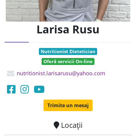
Larisa Rusu
Nutritionist Dietetician
Oferă servicii On-line
nutritionist.larisarusu@yahoo.com
Trimite un mesaj
Locații