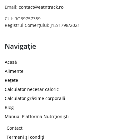
Email:
contact@eatntrack.ro
CUI: RO39757359
Registrul Comerțului: J12/1798/2021
Navigație
Acasă
Alimente
Rețete
Calculator necesar caloric
Calculator grăsime corporală
Blog
Manual Platformă Nutriționiști
Contact
Termeni și condiții