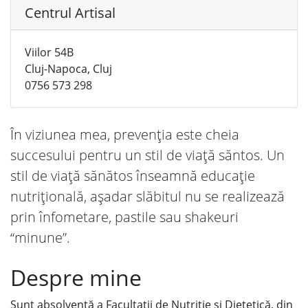
Centrul Artisal
Viilor 54B
Cluj-Napoca, Cluj
0756 573 298
În viziunea mea, prevenția este cheia
succesului pentru un stil de viață săntos. Un
stil de viață sănătos înseamnă educație
nutrițională, așadar slăbitul nu se realizează
prin înfometare, pastile sau shakeuri
“minune”.
Despre mine
Sunt absolventă a Facultații de Nutriție și Dietetică, din