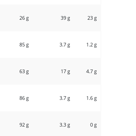
26 g
39 g
23 g
85 g
3.7 g
1.2 g
63 g
17 g
4.7 g
86 g
3.7 g
1.6 g
92 g
3.3 g
0 g