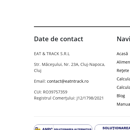
Date de contact
Navi
EAT & TRACK S.R.L
Acasă
Alimen
Str. Măceșului, Nr. 23A, Cluj-Napoca,
Cluj
Rețete
Calcul
Email:
contact@eatntrack.ro
Calcul
CUI: RO39757359
Blog
Registrul Comerțului: J12/1798/2021
Manual