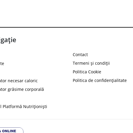
gație
Contact
Termeni și condiții
te
Politica Cookie
Politica de confidențialitate
ator necesar caloric
PROT
ator grăsime corporală
Ai
10%
reducere la
folosind codul
 Platformă Nutriționiști
Profită 