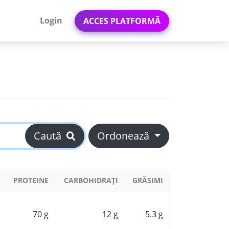
Login
ACCES PLATFORMĂ
Caută
Ordonează
PROTEINE
CARBOHIDRAȚI
GRĂSIMI
70 g
12 g
5.3 g