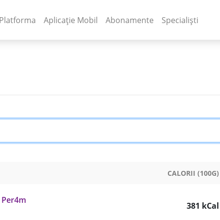
(current)
(current)
Platforma
Aplicație Mobil
Abonamente
Specialiști
CALORII (100G)
- Per4m
381 kCal