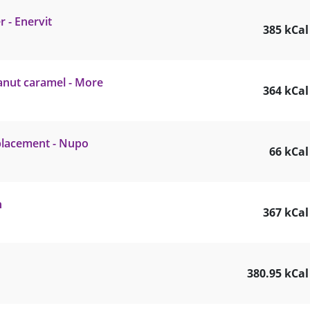
 - Enervit
385 kCal
eanut caramel - More
364 kCal
placement - Nupo
66 kCal
n
367 kCal
380.95 kCal