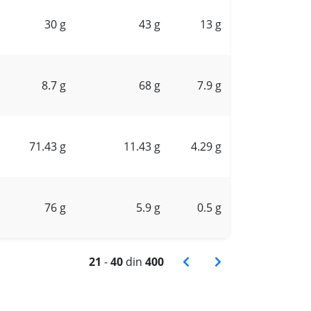
30 g
43 g
13 g
8.7 g
68 g
7.9 g
71.43 g
11.43 g
4.29 g
76 g
5.9 g
0.5 g
21
-
40
din
400