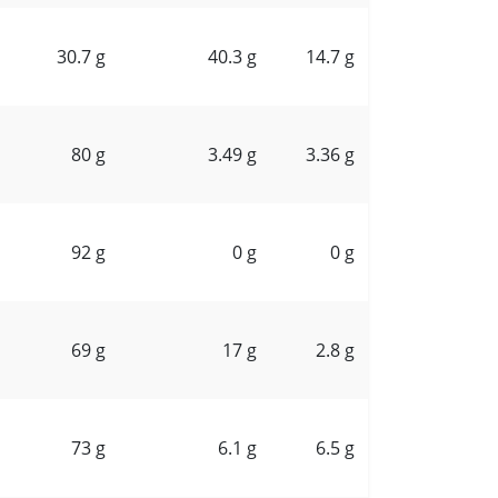
30.7 g
40.3 g
14.7 g
80 g
3.49 g
3.36 g
92 g
0 g
0 g
69 g
17 g
2.8 g
73 g
6.1 g
6.5 g