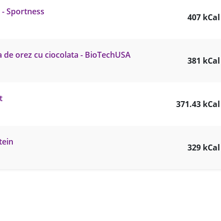
 - Sportness
407 kCal
a de orez cu ciocolata - BioTechUSA
381 kCal
t
371.43 kCal
tein
329 kCal