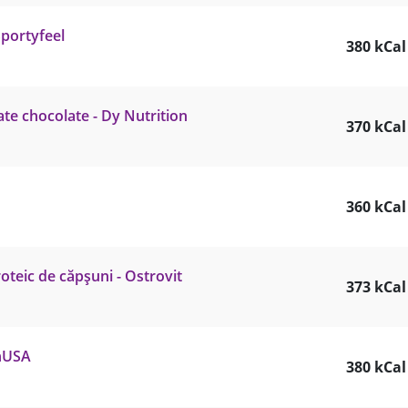
Sportyfeel
380 kCal
ate chocolate - Dy Nutrition
370 kCal
360 kCal
oteic de căpșuni - Ostrovit
373 kCal
chUSA
380 kCal