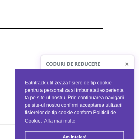
×
CODURI DE REDUCERE
Eatntrack utilizeaza fisiere de tip cookie
O41
MYPROTEIN
pentru a personaliza si imbunatati experienta
ta pe site-ul nostru. Prin continuarea navigarii
 orice comandă
Ai
40%
reducere la orice comandă
pe site-ul nostru confirmi acceptarea utilizarii
EATNTRACK
folosind codul
EATTRACK
fisierelor de tip cookie conform Politicii de
Cookie.
Afla mai multe
acum
Profită acum
Am Inteles!