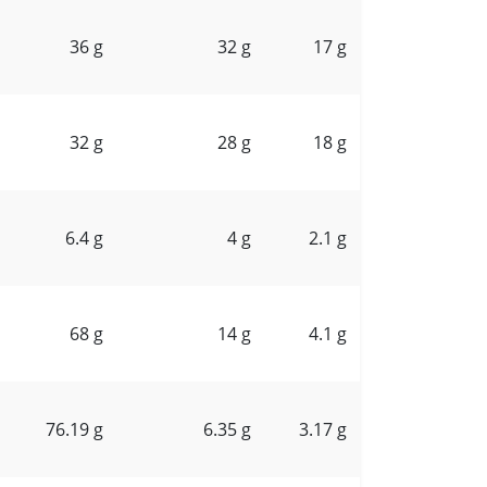
36 g
32 g
17 g
32 g
28 g
18 g
6.4 g
4 g
2.1 g
68 g
14 g
4.1 g
76.19 g
6.35 g
3.17 g