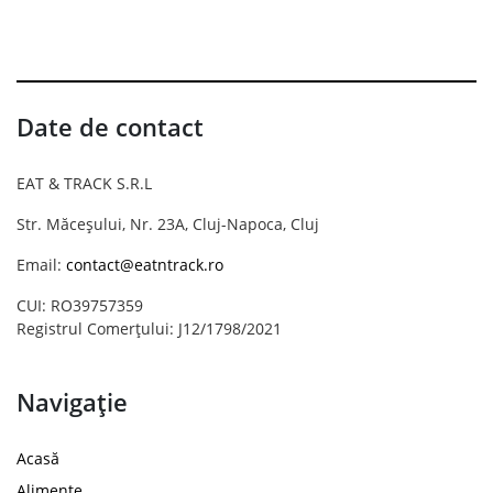
Date de contact
EAT & TRACK S.R.L
Str. Măceșului, Nr. 23A, Cluj-Napoca, Cluj
Email:
contact@eatntrack.ro
CUI: RO39757359
Registrul Comerțului: J12/1798/2021
Navigație
Acasă
Alimente