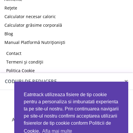
Rețete
Calculator necesar caloric
Calculator grăsime corporală
Blog
Manual Platformă Nutriționiști
Contact
Termeni și condiții
Politica Cookie
Politica de confidențialitate
×
CODURI DE REDUCERE
Eatntrack utilizeaza fisiere de tip cookie
MYPROTEIN
pentru a personaliza si imbunatati experienta
ta pe site-ul nostru. Prin continuarea navigarii
pe site-ul nostru confirmi acceptarea utilizarii
Ai
40%
reducere la orice comandă folosind codul
fisierelor de tip cookie conform Politicii de
EATTRACK
Cookie.
Afla mai multe