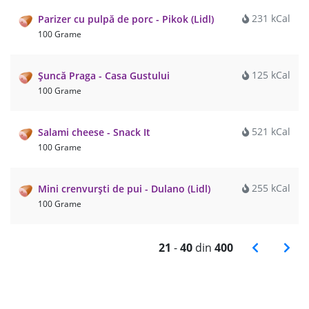
231 kCal
Parizer cu pulpă de porc - Pikok (Lidl)
100 Grame
125 kCal
Șuncă Praga - Casa Gustului
100 Grame
521 kCal
Salami cheese - Snack It
100 Grame
255 kCal
Mini crenvurști de pui - Dulano (Lidl)
100 Grame
21
-
40
din
400